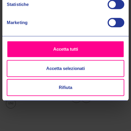
Statistiche
No, grazie
Marketing
Accetta tutti
Accetta selezionati
Arai Helmets
Arai Helmets
VISIERA VAS-V MAX VISION
CASCO MX-V EVO MATT BLACK
MIRROR BLUE
€639,00
€719,00
Rifiuta
€169,00
€179,00
L
XL
UNI