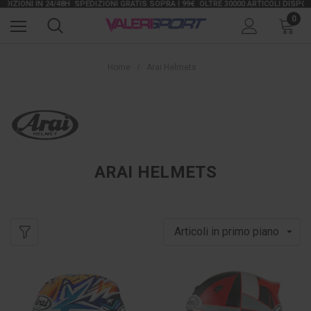
ONI IN 24/48H
SPEDIZIONI GRATIS SOPRA I 99€
OLTRE 30000 ARTICOLI DISPONIBLI
0
Home
Arai Helmets
ARAI HELMETS