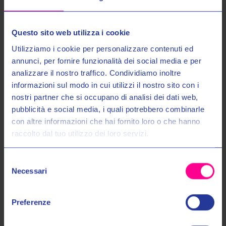
Questo sito web utilizza i cookie
Utilizziamo i cookie per personalizzare contenuti ed
annunci, per fornire funzionalità dei social media e per
analizzare il nostro traffico. Condividiamo inoltre
informazioni sul modo in cui utilizzi il nostro sito con i
nostri partner che si occupano di analisi dei dati web,
Entra nel mondo Valeri Sport
pubblicità e social media, i quali potrebbero combinarle
con altre informazioni che hai fornito loro o che hanno
raccolto dal tuo utilizzo dei loro servizi.
Ricevi in anteprima novità, promozioni esclusive e uno
SCONTO DEL 10%
sul tuo primo acquisto!
Arai Helmets
Arai Helmets
CASCO MX-V EVO BATTLE
CASCO RX-7 V EVO 99 NAKANO
Selezione
Email:
PURPLE
RED
Necessari
del
€779,00
€869,00
€1 069,00
€1 189,00
consenso
Autorizzo il trattamento dei miei dati personali nel modo e per gli
Preferenze
scopi indicati nell'Informativa sulla
Privacy Policy
*
S
M
L
S
M