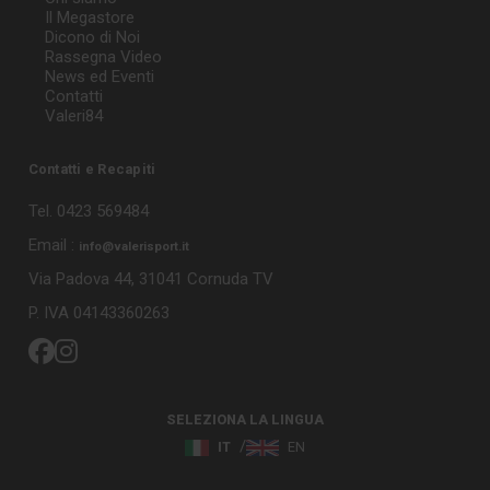
Il Megastore
Dicono di Noi
Rassegna Video
News ed Eventi
Contatti
Valeri84
Contatti e Recapiti
Tel. 0423 569484
Email :
info@valerisport.it
Via Padova 44, 31041 Cornuda TV
P. IVA 04143360263
SELEZIONA LA LINGUA
IT
EN