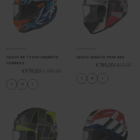
Arai Helmets
Arai Helmets
CASCO RX-7 V EVO OKAMOTO
CASCO QUANTIC PEAK RED
COMPASS
€789,00
€869,00
€979,00
€1 189,00
S
M
L
S
M
L