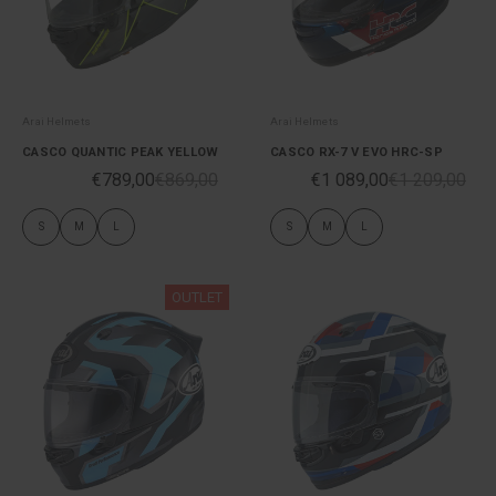
Arai Helmets
Arai Helmets
CASCO QUANTIC PEAK YELLOW
CASCO RX-7 V EVO HRC-SP
€789,00
€869,00
€1 089,00
€1 209,00
S
M
L
S
M
L
OUTLET