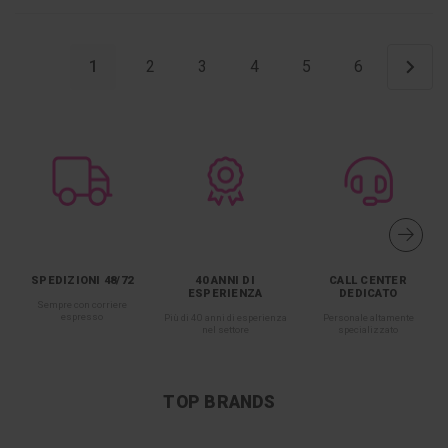
1
2
3
4
5
6
SPEDIZIONI 48/72
40 ANNI DI
CALL CENTER
ESPERIENZA
DEDICATO
Sempre con corriere
espresso
Più di 40 anni di esperienza
Personale altamente
nel settore
specializzato
TOP BRANDS