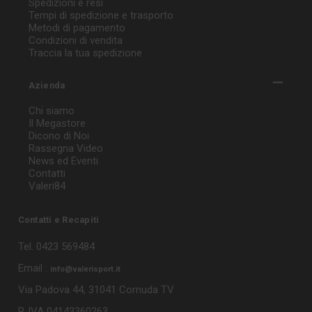
Spedizioni e resi
Tempi di spedizione e trasporto
Metodi di pagamento
Condizioni di vendita
Traccia la tua spedizione
Azienda
Chi siamo
Il Megastore
Dicono di Noi
Rassegna Video
News ed Eventi
Contatti
Valeri84
Contatti e Recapiti
Tel. 0423 569484
Email :
info@valerisport.it
Via Padova 44, 31041 Cornuda TV
P. IVA 04143360263