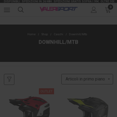
 DISPONIBLI
SPEDIZIONI IN 24/48H
SPEDIZIONI GRATIS SOPRA I 99€
OLTRE 30000 A
0
Home
Shop
Caschi
Downhill/Mtb
DOWNHILL/MTB
OUTLET