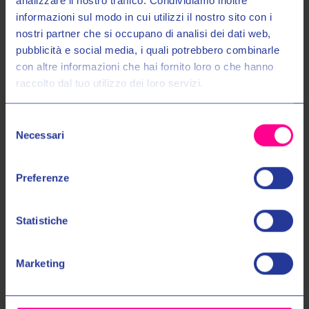
analizzare il nostro traffico. Condividiamo inoltre
ESPERIENZA
DEDICATO
Sempre con corriere
informazioni sul modo in cui utilizzi il nostro sito con i
espresso
Più di 40 anni di esperienza
Personale altamente
nel settore
specializzato
nostri partner che si occupano di analisi dei dati web,
Entra nel mondo Valeri Sport
pubblicità e social media, i quali potrebbero combinarle
con altre informazioni che hai fornito loro o che hanno
TOP BRANDS
raccolto dal tuo utilizzo dei loro servizi.
Ricevi in anteprima novità, promozioni esclusive e uno
SCONTO DEL 10%
sul tuo primo acquisto!
Selezione
Email:
Necessari
del
consenso
Autorizzo il trattamento dei miei dati personali nel modo e per gli
Preferenze
scopi indicati nell'Informativa sulla
Privacy Policy
*
Statistiche
No, grazie
Marketing