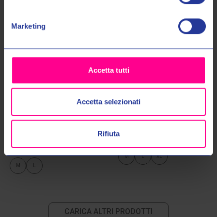
No, grazie
Marketing
Accetta tutti
Accetta selezionati
Fox racing
Ixon
T-SHIRT HONDA 195 ORIGINAL
MAGLIA SF1 APRILIA 26 1164
Rifiuta
38275 003
€129,00
€139,00
€39,00
€49,00
M
L
XL
M
L
CARICA ALTRI PRODOTTI