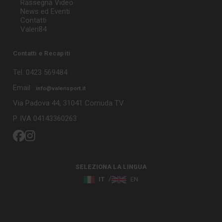
Rassegna Video
News ed Eventi
Contatti
Valeri84
Contatti e Recapiti
Tel. 0423 569484
Email :
info@valerisport.it
Via Padova 44, 31041 Cornuda TV
P. IVA 04143360263
SELEZIONA LA LINGUA
IT
EN