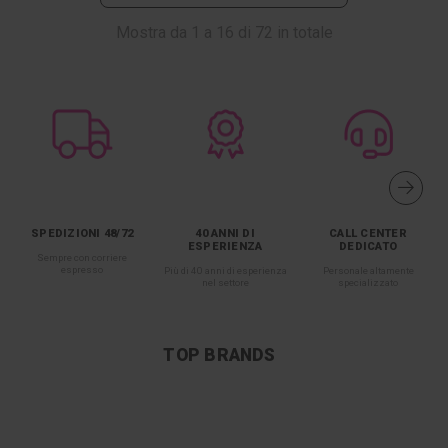
Mostra da
1
a
16
di
72
in totale
SPEDIZIONI 48/72
40 ANNI DI
CALL CENTER
ESPERIENZA
DEDICATO
Sempre con corriere
espresso
Più di 40 anni di esperienza
Personale altamente
nel settore
specializzato
TOP BRANDS