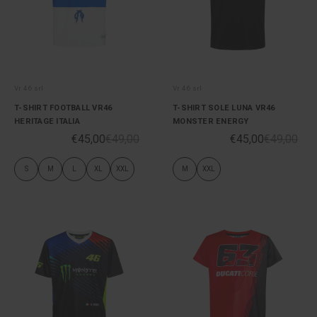
Vr 46 srl
Vr 46 srl
T-SHIRT FOOTBALL VR46
T-SHIRT SOLE LUNA VR46
HERITAGE ITALIA
MONSTER ENERGY
€45,00
€49,00
€45,00
€49,00
S
M
L
XL
XXL
M
XXL