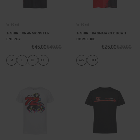
Vr 46 srl
Vr 46 srl
T-SHIRT VR46 MONSTER
T-SHIRT BAGNAIA 63 DUCATI
ENERGY
CORSE KID
€45,00
€49,00
€25,00
€29,00
M
L
XL
XXL
4/5
1011