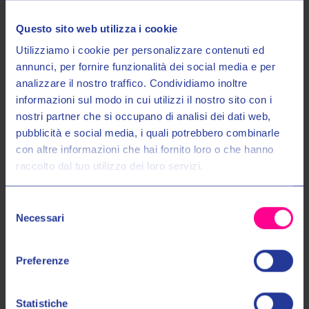
Questo sito web utilizza i cookie
Utilizziamo i cookie per personalizzare contenuti ed
annunci, per fornire funzionalità dei social media e per
analizzare il nostro traffico. Condividiamo inoltre
informazioni sul modo in cui utilizzi il nostro sito con i
nostri partner che si occupano di analisi dei dati web,
Entra nel mondo Valeri Sport
pubblicità e social media, i quali potrebbero combinarle
con altre informazioni che hai fornito loro o che hanno
raccolto dal tuo utilizzo dei loro servizi.
Ricevi in anteprima novità, promozioni esclusive e uno
SCONTO DEL 10%
sul tuo primo acquisto!
Fox racing
Fox racing
Selezione
T-SHIRT BADGE 195 ORININAL
T-SHIRT KAWI 195 ORIGINAL
Email:
Necessari
del
38493 097
38288 001
consenso
€35,00
€39,00
€45,00
€49,00
Autorizzo il trattamento dei miei dati personali nel modo e per gli
Preferenze
scopi indicati nell'Informativa sulla
Privacy Policy
*
S
M
L
M
L
Statistiche