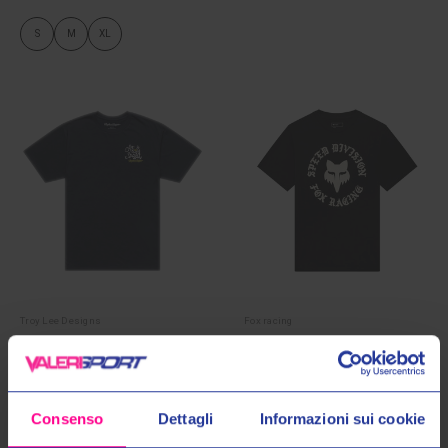
S
M
XL
Troy Lee Designs
Fox racing
T-SHIRT HERITAGE BLACK
T-SHIRT BADGE 195 ORIGINAL
38493 001
€45,00
€49,00
€35,00
€39,00
Consenso
Dettagli
Informazioni sui cookie
S
M
L