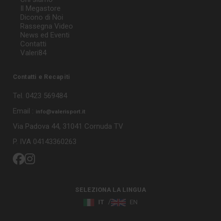
Il Megastore
Dicono di Noi
Rassegna Video
News ed Eventi
Contatti
Valeri84
Contatti e Recapiti
Tel. 0423 569484
Email :
info@valerisport.it
Via Padova 44, 31041 Cornuda TV
P. IVA 04143360263
SELEZIONA LA LINGUA
IT
EN