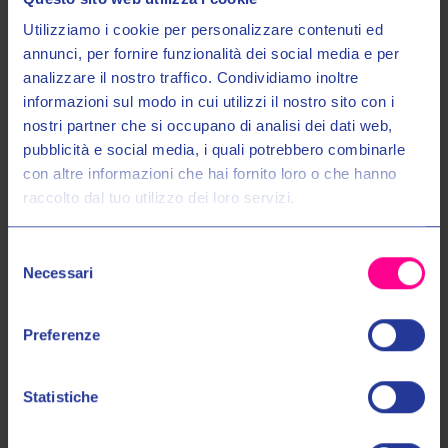
Utilizziamo i cookie per personalizzare contenuti ed
annunci, per fornire funzionalità dei social media e per
analizzare il nostro traffico. Condividiamo inoltre
informazioni sul modo in cui utilizzi il nostro sito con i
nostri partner che si occupano di analisi dei dati web,
Entra nel mondo Valeri Sport
pubblicità e social media, i quali potrebbero combinarle
con altre informazioni che hai fornito loro o che hanno
raccolto dal tuo utilizzo dei loro servizi.
Ricevi in anteprima novità, promozioni esclusive e uno
SCONTO DEL 10%
sul tuo primo acquisto!
Cellular Italia Spa
Sena
Selezione
KIT AUDIO U-COM 6R/7R
KIT AUDIO SMH5
Email:
Necessari
del
€59,00
€69,00
€49,00
€59,00
consenso
Autorizzo il trattamento dei miei dati personali nel modo e per gli
UNI
UNI
Preferenze
scopi indicati nell'Informativa sulla
Privacy Policy
*
Statistiche
No, grazie