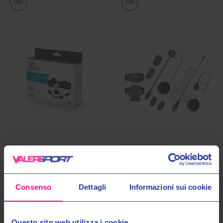
UNI
UNI
Cardo
Cellular Italia Spa
KIT AUDIO PACKTALK EDGE JBL
KIT AUDIO U-COM 8R
€119,00
€139,00
€79,00
Consenso
Dettagli
Informazioni sui cookie
UNI
UNI
Questo sito web utilizza i cookie