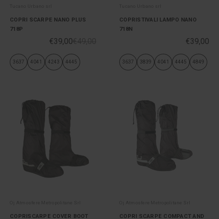
Tucano Urbano srl
Tucano Urbano srl
COPRI SCARPE NANO PLUS
COPRISTIVALI LAMPO NANO
718P
718N
€39,00
€49,00
€39,00
3637
4041
4243
4445
3637
3839
4041
4445
4849
Oj Atmosfere Metropolitane Srl
Oj Atmosfere Metropolitane Srl
COPRISCARPE COVER BOOT
COPRI SCARPE COMPACT AND