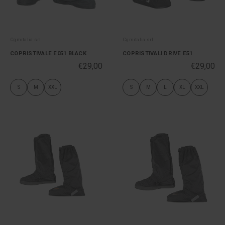
Cgmitalia srl
Cgmitalia srl
COPRISTIVALE E051 BLACK
COPRISTIVALI DRIVE E51
€29,00
€29,00
S
M
XXL
S
M
L
XL
XXL