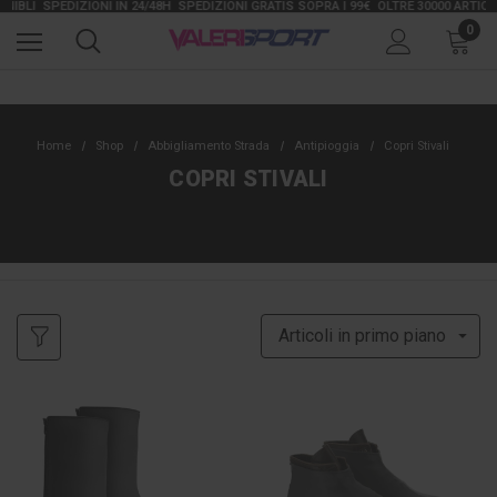
BLI
SPEDIZIONI IN 24/48H
SPEDIZIONI GRATIS SOPRA I 99€
OLTRE 30000 ARTICOLI 
0
Home
Shop
Abbigliamento Strada
Antipioggia
Copri Stivali
COPRI STIVALI