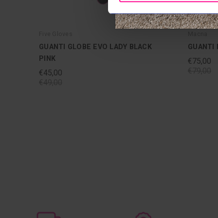
Five Gloves
Macna
GUANTI GLOBE EVO LADY BLACK
GUANTI
PINK
€75,00
€79,00
€45,00
€49,00