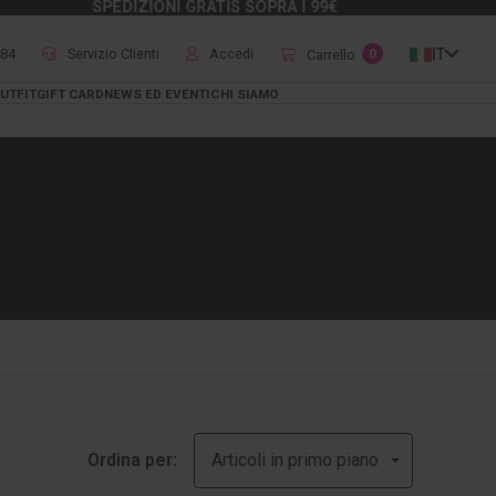
SPEDIZIONI GRATIS SOPRA I 99€
484
Servizio Clienti
Accedi
IT
Carrello
0
UTFIT
GIFT CARD
NEWS ED EVENTI
CHI SIAMO
Ordina per: