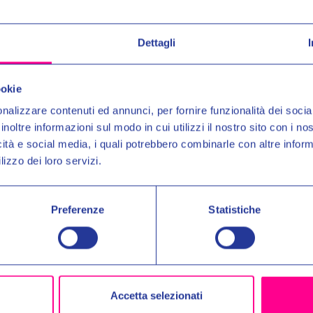
es
Five Gloves
RSX BLACK WHITE
GUANTI RSX RED
Dettagli
Entra nel mond
€55,00
€69,00
Ricevi in anteprima novit
ookie
uno
SCONTO DEL 10%
nalizzare contenuti ed annunci, per fornire funzionalità dei socia
inoltre informazioni sul modo in cui utilizzi il nostro sito con i n
Email:
icità e social media, i quali potrebbero combinarle con altre inform
lizzo dei loro servizi.
Autorizzo il trattamento dei 
per gli scopi indicati nell'Inf
Preferenze
Statistiche
No, 
Accetta selezionati