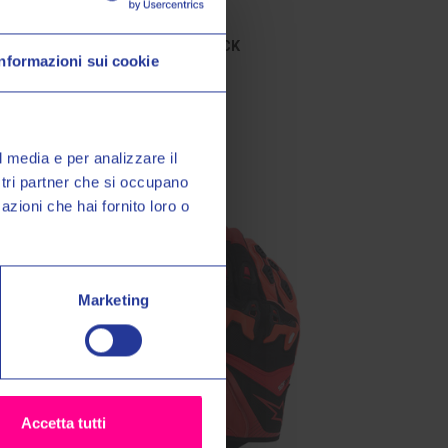
Five Gloves
GUANTI RSX BLACK
Informazioni sui cookie
o Valeri Sport
€55,00
€69,00
à, promozioni esclusive e
sul tuo primo acquisto!
l media e per analizzare il
ostri partner che si occupano
azioni che hai fornito loro o
miei dati personali nel modo e
ormativa sulla
Privacy Policy
*
Marketing
grazie
Accetta tutti