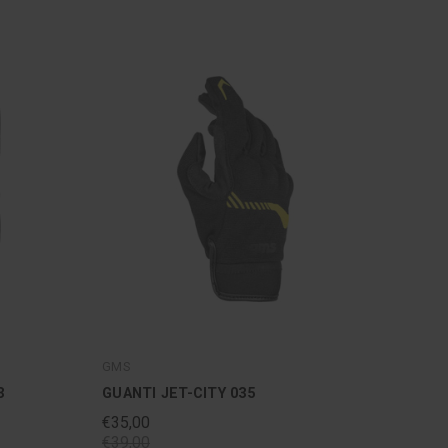
GMS
3
GUANTI JET-CITY 035
€35,00
€39,00