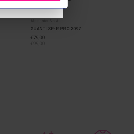
Alpinestar S.p.A
GUANTI SP-R PRO 3097
€79,00
€99,00