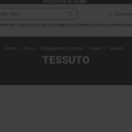
SPEDIZIONI IN 24/48H
0423 569
ENTO OFF ROAD
ACCESSORI E RICAMBI
OUTLET
BRAND
CUSTOM E CAFERACER
O
Home
Shop
Abbigliamento Strada
Guanti
Tessuto
TESSUTO