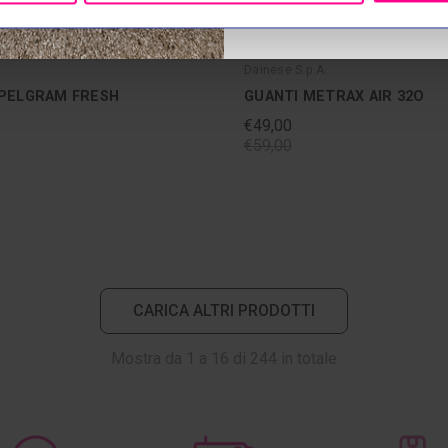
Dainese S.p.A.
 PELGRAM FRESH
GUANTI METRAX AIR 32O
€49,00
€59,00
CARICA ALTRI PRODOTTI
Mostra da
1
a
16
di
244
in totale