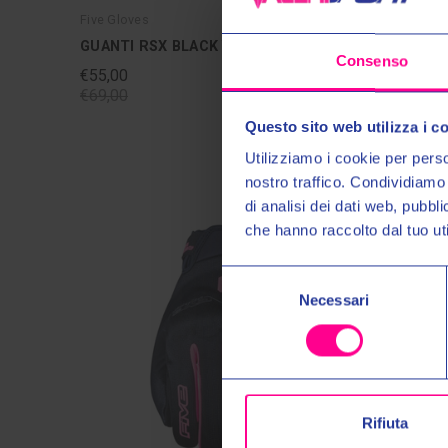
Five Gloves
Five Glov
GUANTI RSX BLACK YELLOW
GUANTI 
Consenso
€55,00
€55,00
€69,00
€69,00
Questo sito web utilizza i c
Utilizziamo i cookie per perso
nostro traffico. Condividiamo 
di analisi dei dati web, pubbl
che hanno raccolto dal tuo uti
Selezione
Necessari
del
consenso
Rifiuta