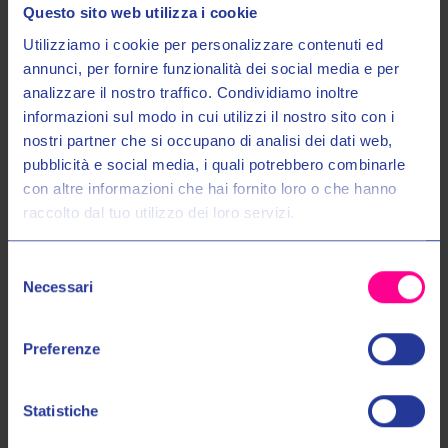
Questo sito web utilizza i cookie
Utilizziamo i cookie per personalizzare contenuti ed
annunci, per fornire funzionalità dei social media e per
analizzare il nostro traffico. Condividiamo inoltre
informazioni sul modo in cui utilizzi il nostro sito con i
nostri partner che si occupano di analisi dei dati web,
Entra nel mondo Valeri Sport
pubblicità e social media, i quali potrebbero combinarle
con altre informazioni che hai fornito loro o che hanno
raccolto dal tuo utilizzo dei loro servizi.
Ricevi in anteprima novità, promozioni esclusive e uno
SCONTO DEL 10%
sul tuo primo acquisto!
Fox racing
Shot racegear
GUANTO DEFEND THERMO 31322
GUANTI MIST BLACK A06
Selezione
Email:
BLACK
Necessari
€30,00
€39,00
del
€45,00
€49,00
consenso
8
10
11
12
13
Autorizzo il trattamento dei miei dati personali nel modo e per gli
Preferenze
scopi indicati nell'Informativa sulla
Privacy Policy
*
M
L
XL
XXL
Statistiche