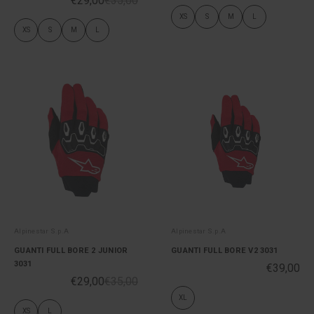
€29,00
€35,00
XS
S
M
L
XS
S
M
L
Alpinestar S.p.A
Alpinestar S.p.A
GUANTI FULL BORE 2 JUNIOR
GUANTI FULL BORE V2 3031
3031
€39,00
€29,00
€35,00
XL
XS
L