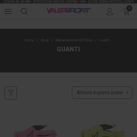
IONI IN 24/48H
SPEDIZIONI GRATIS SOPRA I 99€
OLTRE 30000 ARTICOLI DISPONIBL
0
Home
Shop
Abbigliamento Off Road
Guanti
GUANTI