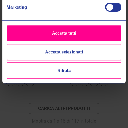
No, grazie
Marketing
Accetta tutti
Accetta selezionati
Shot racegear
Shot racegear
GUANTI DRAW SKY ORANGE A07
GUANTI DRAW SKY RED A06
€35,00
€39,00
€35,00
€39,00
Rifiuta
9
11
12
8
10
11
12
CARICA ALTRI PRODOTTI
Mostra da
1
a
16
di
117
in totale