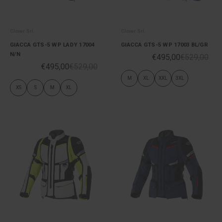
Clover Srl
Clover Srl
GIACCA GTS-5 WP LADY 17004
GIACCA GTS-5 WP 17003 BL/GR
N/N
€495,00
€529,00
€495,00
€529,00
M
XL
XXL
3XL
XS
S
M
XL