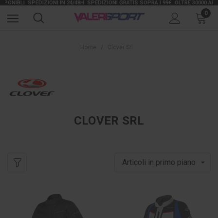
NIBLI
SPEDIZIONI IN 24/48H
SPEDIZIONI GRATIS SOPRA I 99€
OLTRE 30000 ARTICOL
0
Home
Clover Srl
CLOVER SRL