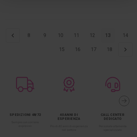
8
9
10
11
12
13
14
15
16
17
18
SPEDIZIONI 48/72
40 ANNI DI
CALL CENTER
ESPERIENZA
DEDICATO
Sempre con corriere
espresso
Più di 40 anni di esperienza
Personale altamente
nel settore
specializzato