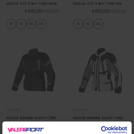
GIACCA GTS-5 WP 17003 N/GR
GIACCA GTS-5 WP 17003 N/N
€495,00
€529,00
€495,00
€529,00
M
XL
XXL
3XL
M
XL
3XL
Clover Srl
Clover Srl
GIACCA SAVANA 4 LADY 17002
GIACCA SAVANA 4 LADY 17002
GRA/G
G/GR
€352,00
€379,00
€352,00
€379,00