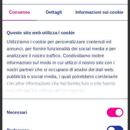
XS
S
M
XL
S
M
XL
Consenso
Dettagli
Informazioni sui cookie
Questo sito web utilizza i cookie
Utilizziamo i cookie per personalizzare contenuti ed
annunci, per fornire funzionalità dei social media e per
analizzare il nostro traffico. Condividiamo inoltre
informazioni sul modo in cui utilizzi il nostro sito con i
nostri partner che si occupano di analisi dei dati web,
Entra nel mondo Valeri Sport
pubblicità e social media, i quali potrebbero combinarle
con altre informazioni che hai fornito loro o che hanno
raccolto dal tuo utilizzo dei loro servizi.
Ricevi in anteprima novità, promozioni esclusive e uno
Clover Srl
Clover Srl
SCONTO DEL 10%
sul tuo primo acquisto!
GIACCA SAVANA 4 LADY 17002
GIACCA SAVANA 4 LADY 17002
Selezione
N/GR
N/N
Email:
Necessari
del
€352,00
€379,00
€352,00
€379,00
consenso
Autorizzo il trattamento dei miei dati personali nel modo e per gli
S
M
L
XL
S
M
L
XL
scopi indicati nell'Informativa sulla
Privacy Policy
*