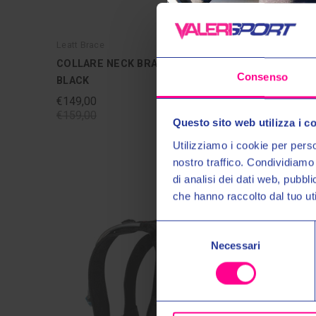
Leatt Brace
Leatt Brac
COLLARE NECK BRACE 1.5 JUNIOR
COLLARE
Consenso
BLACK
€329,00
€359,00
€149,00
€159,00
Questo sito web utilizza i c
Utilizziamo i cookie per perso
nostro traffico. Condividiamo 
di analisi dei dati web, pubbl
che hanno raccolto dal tuo uti
Selezione
Necessari
del
consenso