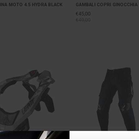
NA MOTO 4.5 HYDRA BLACK
GAMBALI COPRI GINOCCHIA
€45,00
€49,00