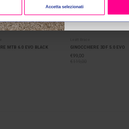
No, 
Accetta selezionati
e
Leatt Brace
RE MTB 6.0 EVO BLACK
GINOCCHIERE 3DF 5.0 EVO
€99,00
€119,00