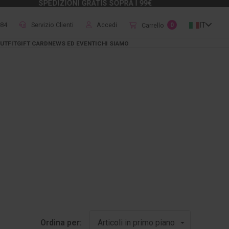
SPEDIZIONI GRATIS SOPRA I 99€
484
Servizio Clienti
Accedi
IT
Carrello
0
UTFIT
GIFT CARD
NEWS ED EVENTI
CHI SIAMO
Ordina per: