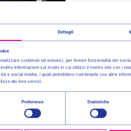
e
Leatt Brace
 NECK BRACE 4.5 GREY
PANTALONI MOTO 4.5 END
Dettagli
Entra nel mond
€189,00
€219,00
Ricevi in anteprima novit
ookie
uno
SCONTO DEL 10%
nalizzare contenuti ed annunci, per fornire funzionalità dei socia
inoltre informazioni sul modo in cui utilizzi il nostro sito con i n
Email:
icità e social media, i quali potrebbero combinarle con altre inform
lizzo dei loro servizi.
Autorizzo il trattamento dei 
per gli scopi indicati nell'Inf
Preferenze
Statistiche