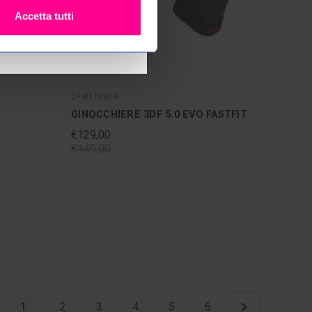
grazie
Accetta tutti
Leatt Brace
GINOCCHIERE 3DF 5.0 EVO FASTFIT
€129,00
€149,00
1
2
3
4
5
6