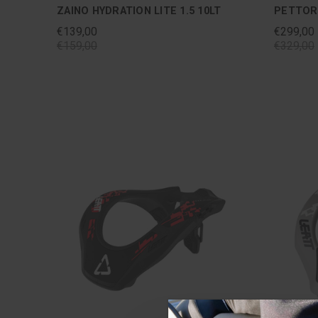
ZAINO HYDRATION LITE 1.5 10LT
PETTORI
€139,00
€299,00
€159,00
€329,00