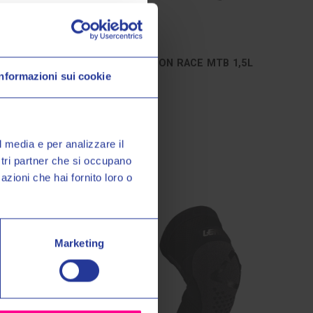
Leatt Brace
URO
ZAINO HIDRATATION RACE MTB 1,5L
Informazioni sui cookie
TITAN
o Valeri Sport
€129,00
€149,00
à, promozioni esclusive e
sul tuo primo acquisto!
l media e per analizzare il
ostri partner che si occupano
azioni che hai fornito loro o
miei dati personali nel modo e
ormativa sulla
Privacy Policy
*
Marketing