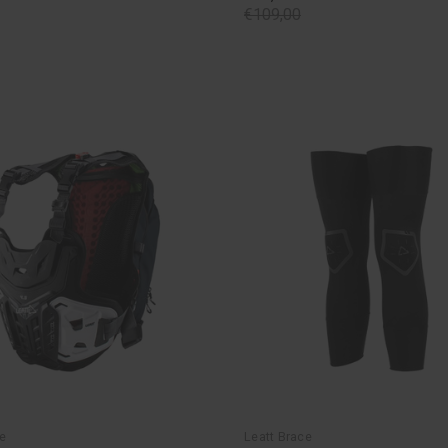
€109,00
e
Leatt Brace