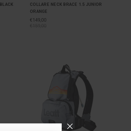
 BLACK
COLLARE NECK BRACE 1.5 JUNIOR
ORANGE
€149,00
€159,00