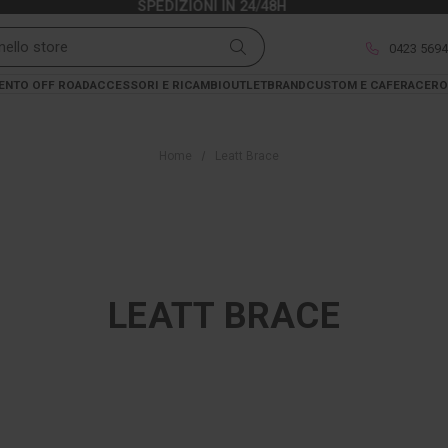
SPEDIZIONI IN 24/48H
0423 569
ENTO OFF ROAD
ACCESSORI E RICAMBI
OUTLET
BRAND
CUSTOM E CAFERACER
O
Home
Leatt Brace
LEATT BRACE