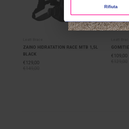
Rifiuta
Leatt Brace
Leatt Brac
ZAINO HIDRATATION RACE MTB 1,5L
GOMITIE
BLACK
€109,00
€129,00
€129,00
€149,00