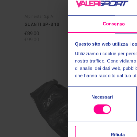
Alpinestar S.p.A
Alpinestar
Consenso
GUANTI SP-3 10
GUANTI 
€89,00
€89,00
€99,00
€99,00
Questo sito web utilizza i c
Utilizziamo i cookie per perso
nostro traffico. Condividiamo 
di analisi dei dati web, pubbl
che hanno raccolto dal tuo uti
Selezione
Necessari
del
consenso
Rifiuta