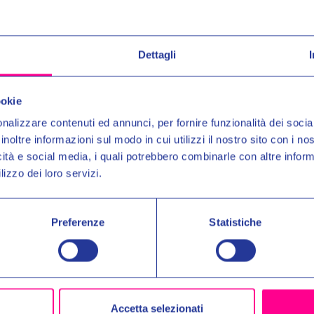
 S.p.A
Alpinestar S.p.A
Dettagli
SP-3 158
GUANTI SP-3 1342
Entra nel mond
€89,00
€99,00
Ricevi in anteprima novit
ookie
uno
SCONTO DEL 10%
nalizzare contenuti ed annunci, per fornire funzionalità dei socia
inoltre informazioni sul modo in cui utilizzi il nostro sito con i n
Email:
icità e social media, i quali potrebbero combinarle con altre inform
lizzo dei loro servizi.
Autorizzo il trattamento dei 
per gli scopi indicati nell'Inf
Preferenze
Statistiche
No, 
Accetta selezionati