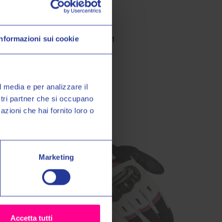
Alpinestar S.p.A
Informazioni sui cookie
GUANTI SP-3 1231
o Valeri Sport
€89,00
€99,00
à, promozioni esclusive e
sul tuo primo acquisto!
l media e per analizzare il
ostri partner che si occupano
azioni che hai fornito loro o
miei dati personali nel modo e
ormativa sulla
Privacy Policy
*
Marketing
grazie
Accetta tutti