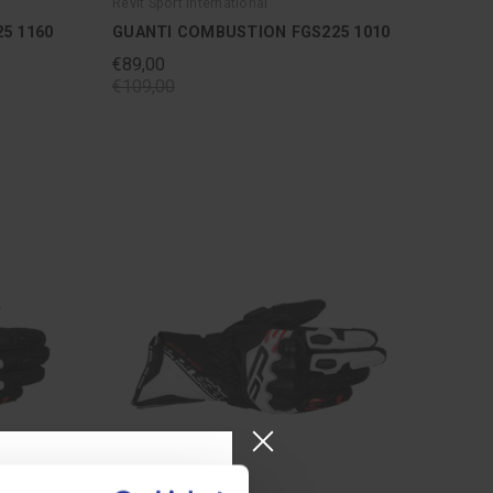
Revit Sport International
5 1160
GUANTI COMBUSTION FGS225 1010
€89,00
€109,00