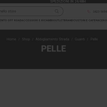
SPEDIZIONI IN 24/48H
0423 569
ENTO OFF ROAD
ACCESSORI E RICAMBI
OUTLET
BRAND
CUSTOM E CAFERACER
O
Home
Shop
Abbigliamento Strada
Guanti
Pelle
PELLE