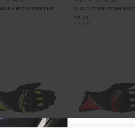
t International
Revit Sport International
SAND 5 H2O FGS236 1150
GUANTI COMBUSTION FGS22
€89,00
€109,00