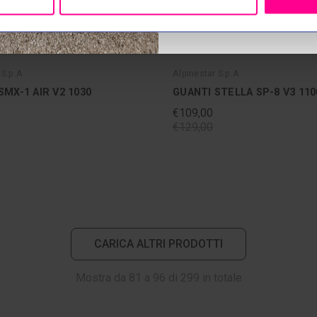
 S.p.A
Alpinestar S.p.A
SMX-1 AIR V2 1030
GUANTI STELLA SP-8 V3 110
€109,00
€129,00
CARICA ALTRI PRODOTTI
Mostra da
81
a
96
di
299
in totale