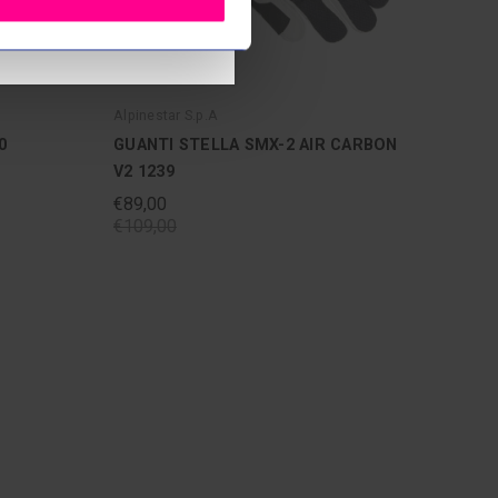
Alpinestar S.p.A
0
GUANTI STELLA SMX-2 AIR CARBON
V2 1239
€89,00
€109,00