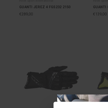
Revit Sport International
Revit Spor
GUANTI JEREZ 4 FGS232 2150
GUANTI 
€289,00
€139,00