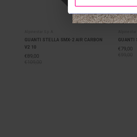
Alpinestar S.p.A
Alpinestar
GUANTI STELLA SMX-2 AIR CARBON
GUANTI 
V2 10
€79,00
€99,00
€89,00
€109,00