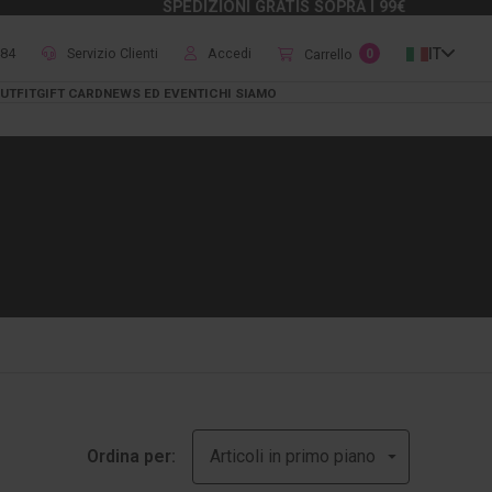
SPEDIZIONI GRATIS SOPRA I 99€
484
Servizio Clienti
Accedi
IT
Carrello
0
UTFIT
GIFT CARD
NEWS ED EVENTI
CHI SIAMO
Ordina per: