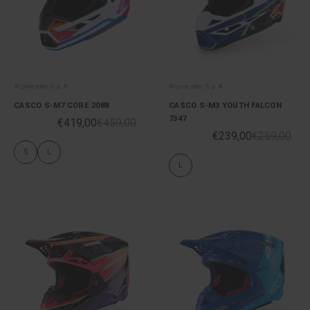
Alpinestar S.p.A
Alpinestar S.p.A
CASCO S-M7 CORE 2088
CASCO S-M3 YOUTH FALCON
7347
€419,00
€459,00
€239,00
€259,00
S
L
L