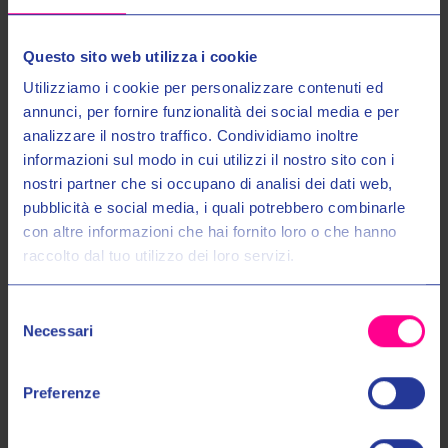
3XL
XXL
Questo sito web utilizza i cookie
Utilizziamo i cookie per personalizzare contenuti ed
annunci, per fornire funzionalità dei social media e per
analizzare il nostro traffico. Condividiamo inoltre
informazioni sul modo in cui utilizzi il nostro sito con i
nostri partner che si occupano di analisi dei dati web,
Entra nel mondo Valeri Sport
pubblicità e social media, i quali potrebbero combinarle
con altre informazioni che hai fornito loro o che hanno
raccolto dal tuo utilizzo dei loro servizi.
Ricevi in anteprima novità, promozioni esclusive e uno
SCONTO DEL 10%
sul tuo primo acquisto!
Scorpion Helmets
Shoei
Selezione
Email:
Necessari
del
CASCO EXO-R1 EVO CARBON
CASCO X-SPR PRO MARQUEZ9
PROPEL 24
TC1
consenso
€489,00
€539,00
€1 009,00
Autorizzo il trattamento dei miei dati personali nel modo e per gli
Preferenze
scopi indicati nell'Informativa sulla
Privacy Policy
*
S
L
XS
S
XL