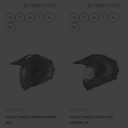
€119,00
€139,00
€119,00
€139,00
XS
S
M
L
XL
XS
S
M
L
XL
XXL
XXL
Nexx helmets
Nexx helmets
CASCO X.WED3 CARBON FURKA
CASCO X.WED3 ZERO PRO
660
CARBON 76