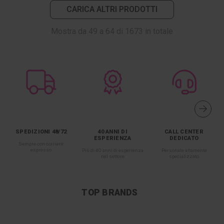
CARICA ALTRI PRODOTTI
Mostra da
49
a
64
di
1673
in totale
SPEDIZIONI 48/72
40 ANNI DI
CALL CENTER
ESPERIENZA
DEDICATO
Sempre con corriere
espresso
Più di 40 anni di esperienza
Personale altamente
nel settore
specializzato
TOP BRANDS