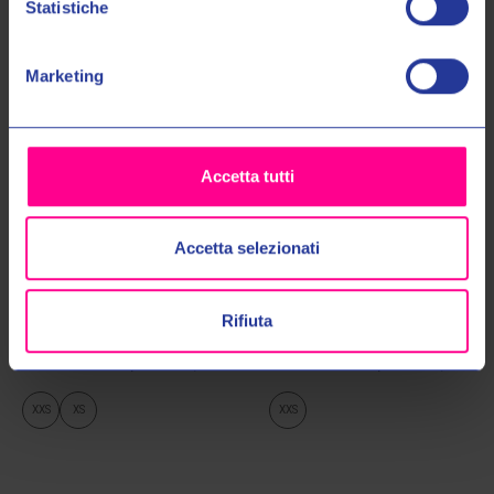
Statistiche
No, grazie
Marketing
Accetta tutti
Accetta selezionati
Airoh Helmets
Airoh Helmets
CASCO WRAAAP FEEL YELLOW
CASCO WRAAAP SIX DAYS
Rifiuta
BLUE GLOSS
ARGENTINA
€169,00
€189,00
€179,00
€199,00
XXS
XS
XXS