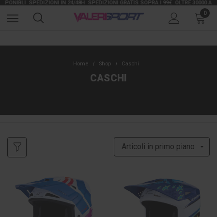
ONIBLI
SPEDIZIONI IN 24/48H
SPEDIZIONI GRATIS SOPRA I 99€
OLTRE 30000 ARTICO
0
Home
Shop
Caschi
CASCHI