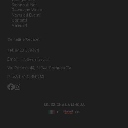
Dicono di Noi
Rassegna Video
News ed Eventi
Contatti
Valeri84
Contatti e Recapiti
Tel. 0423 569484
Email :
info@valerisport.it
Via Padova 44, 31041 Cornuda TV
P. IVA 04143360263
SELEZIONA LA LINGUA
IT
EN