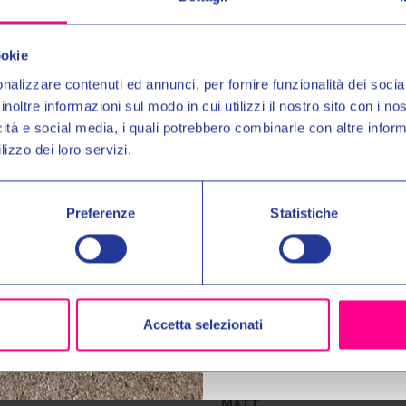
Entra nel mond
Prodotti Simili
Ricevi in anteprima novit
ookie
uno
SCONTO DEL 10%
nalizzare contenuti ed annunci, per fornire funzionalità dei socia
inoltre informazioni sul modo in cui utilizzi il nostro sito con i n
Email:
icità e social media, i quali potrebbero combinarle con altre inform
lizzo dei loro servizi.
Autorizzo il trattamento dei 
per gli scopi indicati nell'Inf
Preferenze
Statistiche
No, 
Accetta selezionati
mets
Airoh Helmets
COMMANDER 2 SKIP YELLOW
CASCO COMMANDER DUO Y
MATT