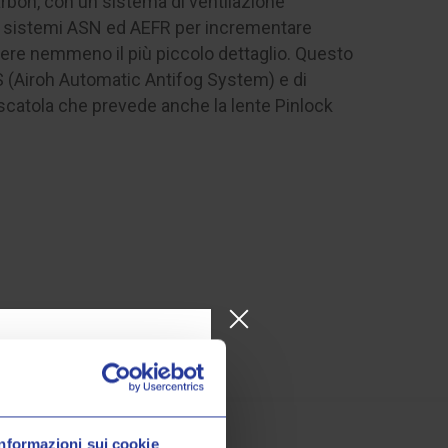
arbon, con un sistema di ventilazione
, i sistemi ASN ed AEFR per incrementare
dere nemmeno il più piccolo dettaglio. Questo
3S (Airoh Automatic Antifog System) e di
a scatola che prevede anche la lente Pinlock
Informazioni sui cookie