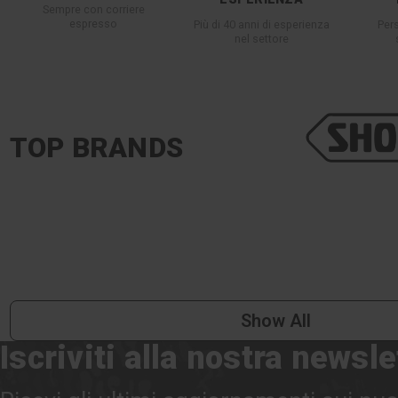
Sempre con corriere
espresso
Più di 40 anni di esperienza
Per
nel settore
TOP BRANDS
Show All
Iscriviti alla nostra newsle