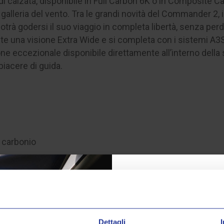
 di calzata, disponibile in Full Carbon 6K o in Composite C
 galleria del vento. Tra le grandi novità del Commander 2
otrà godersi il suo viaggio in completa libertà, senza per
ente una visione Extra Wide e si completa con i sistemi A
ione eccezionale disponibile direttamente all’interno dell
iacere di guida.
i carbonio
Dettagli