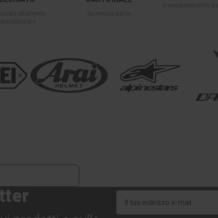
Immediatamente dis
sonale altamente
Su misura per te
specializzato
tter
Indirizzo
e-
mail