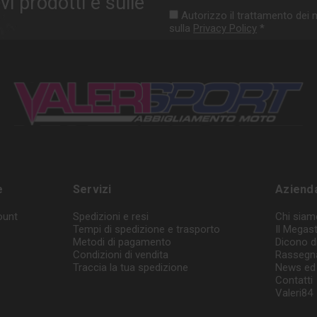
vi prodotti e sulle
Autorizzo il trattamento dei m
sulla
Privacy Policy
*
e
Servizi
Aziend
ount
Spedizioni e resi
Chi siam
Tempi di spedizione e trasporto
Il Megas
Metodi di pagamento
Dicono d
Condizioni di vendita
Rassegn
Traccia la tua spedizione
News ed 
Contatti
Valeri84