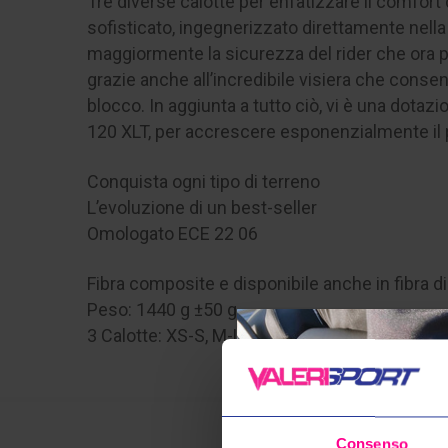
Tre diverse calotte per enfatizzare il comfort
sofisticato, ingegnerizzato direttamente nella
maggiormente la sicurezza del rider che ora p
grazie anche all’incredibile visiera che cons
blocco. In aggiunta a tutto ciò, vi è una dotaz
120 XLT, per accrescere esponenzialmente il p
Conquista ogni tipo di terreno
L’evoluzione di un best-seller
Omologato ECE 22 06
Fibra composite e disponibile anche in fibra d
Peso: 1440 g ±50 g
3 Calotte: XS-S, M-L, XL-3XL.
Consenso