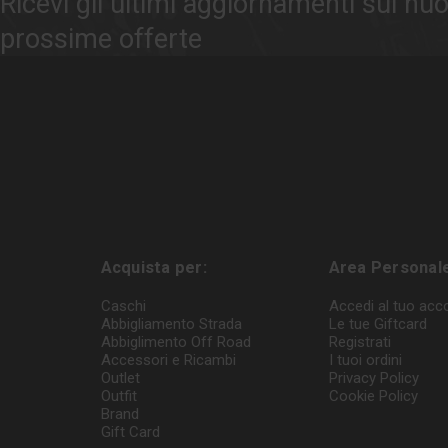
Ricevi gli ultimi aggiornamenti sui nuo
prossime offerte
Acquista per:
Area Personal
Caschi
Accedi al tuo acc
Abbigliamento Strada
Le tue Giftcard
Abbiglimento Off Road
Registrati
Accessori e Ricambi
I tuoi ordini
Outlet
Privacy Policy
Outfit
Cookie Policy
Brand
Gift Card