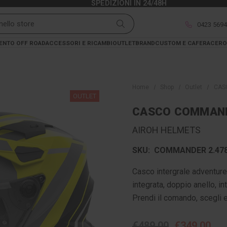
SPEDIZIONI IN 24/48H
0423 569
ENTO OFF ROAD
ACCESSORI E RICAMBI
OUTLET
BRAND
CUSTOM E CAFERACER
O
Home
Shop
Outlet
CAS
OUTLET
CASCO COMMAND
AIROH HELMETS
SKU:
COMMANDER 2.478
Casco intergrale adventure 
integrata, doppio anello, in
Prendi il comando, scegli
€489,00
€349,00