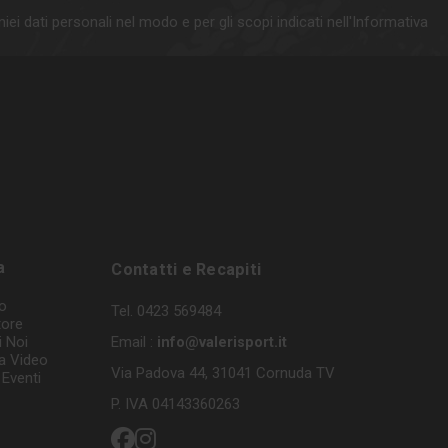
iei dati personali nel modo e per gli scopi indicati nell'Informativa
a
Contatti e Recapiti
o
Tel. 0423 569484
tore
i Noi
Email :
info@valerisport.it
a Video
Via Padova 44, 31041 Cornuda TV
Eventi
P. IVA 04143360263