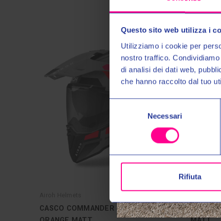
Questo sito web utilizza i c
OUTLET
Utilizziamo i cookie per perso
nostro traffico. Condividiamo 
di analisi dei dati web, pubbl
che hanno raccolto dal tuo uti
Selezione
Necessari
del
consenso
Rifiuta
Airoh Helmets
Airoh Hel
CASCO COMMANDER 2 MAVICK
CASCO 
ORANGE MATT
MATT