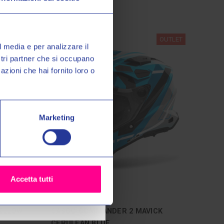
o Valeri Sport
à, promozioni esclusive e
OUTLET
OUTLET
sul tuo primo acquisto!
l media e per analizzare il
ostri partner che si occupano
azioni che hai fornito loro o
miei dati personali nel modo e
ormativa sulla
Privacy Policy
*
Marketing
grazie
Accetta tutti
Airoh Helmets
ELLOW
CASCO COMMANDER 2 MAVICK
CERULEAN BLUE