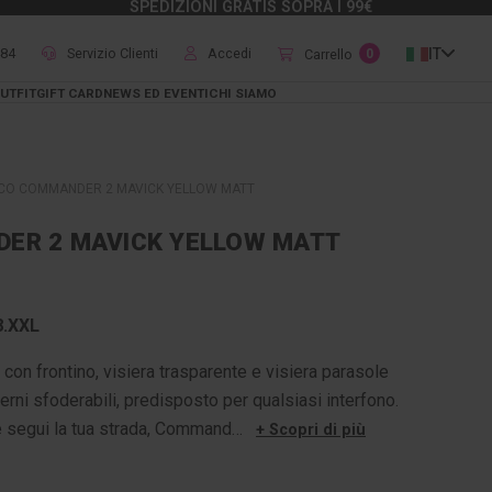
SPEDIZIONI GRATIS SOPRA I 99€
484
Servizio Clienti
Accedi
IT
Carrello
0
UTFIT
GIFT CARD
NEWS ED EVENTI
CHI SIAMO
CO COMMANDER 2 MAVICK YELLOW MATT
ER 2 MAVICK YELLOW MATT
.XXL
con frontino, visiera trasparente e visiera parasole
terni sfoderabili, predisposto per qualsiasi interfono.
 e segui la tua strada, Command…
+ Scopri di più