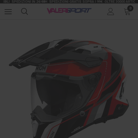
LI
SPEDIZIONI IN 24/48H
SPEDIZIONI GRATIS SOPRA I 99€
OLTRE 30000 ARTICOLI D
0