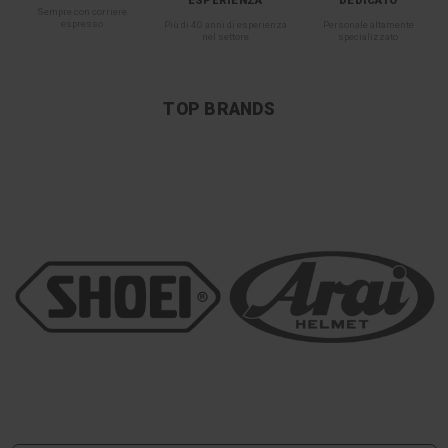
ESPERIENZA
DEDICATO
Sempre con corriere
espresso
Più di 40 anni di esperienza
Personale altamente
nel settore
specializzato
TOP BRANDS