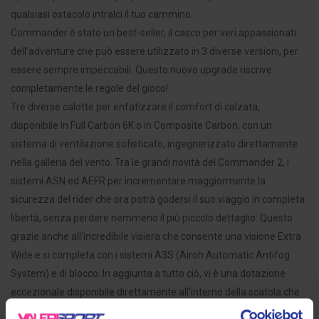
qualsiasi ostacolo intralci il tuo cammino.
Commander è stato un best-seller, il casco per veri appassionati
dell’adventure che può essere utilizzato in 3 diverse versioni, per
essere sempre impeccabili. Questo nuovo upgrade riscrive
completamente le regole del gioco!
Tre diverse calotte per enfatizzare il comfort di calzata,
disponibile in Full Carbon 6K o in Composite Carbon, con un
sistema di ventilazione sofisticato, ingegnerizzato direttamente
nella galleria del vento. Tra le grandi novità del Commander 2, i
sistemi ASN ed AEFR per incrementare maggiormente la
sicurezza del rider che ora potrà godersi il suo viaggio in completa
libertà, senza perdere nemmeno il più piccolo dettaglio. Questo
grazie anche all’incredibile visiera che consente una visione Extra
Wide e si completa con i sistemi A3S (Airoh Automatic Antifog
System) e di blocco. In aggiunta a tutto ciò, vi è una dotazione
eccezionale disponibile direttamente all’interno della scatola che
prevede anche la lente Pinlock 120 XLT, per accrescere