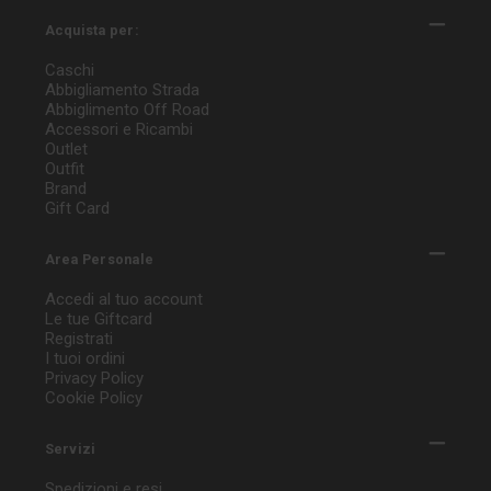
Acquista per:
Caschi
Abbigliamento Strada
Abbiglimento Off Road
Accessori e Ricambi
Outlet
Outfit
Brand
Gift Card
Area Personale
Accedi al tuo account
Le tue Giftcard
Registrati
I tuoi ordini
Privacy Policy
Cookie Policy
Servizi
Spedizioni e resi