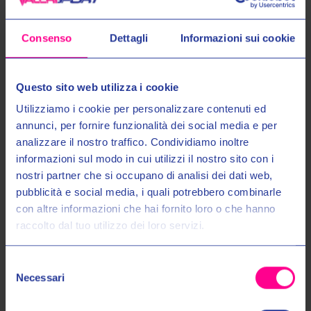
esponenzialmente il piacere di guida.
Consenso
Dettagli
Informazioni sui cookie
Conquista ogni tipo di terreno
L’evoluzione di un best-seller
Omologato ECE 22 06
Questo sito web utilizza i cookie
Utilizziamo i cookie per personalizzare contenuti ed
Fibra composite e disponibile anche in fibra di carbonio
annunci, per fornire funzionalità dei social media e per
Peso: 1440 g ±50 g
analizzare il nostro traffico. Condividiamo inoltre
3 Calotte: XS-S, M-L, XL-3XL.
informazioni sul modo in cui utilizzi il nostro sito con i
nostri partner che si occupano di analisi dei dati web,
Entra nel mondo Valeri Sport
pubblicità e social media, i quali potrebbero combinarle
con altre informazioni che hai fornito loro o che hanno
Maggiori Informazioni
raccolto dal tuo utilizzo dei loro servizi.
Ricevi in anteprima novità, promozioni esclusive e uno
SCONTO DEL 10%
sul tuo primo acquisto!
Spedizioni
Selezione
Email:
Necessari
del
Pagamenti
consenso
Autorizzo il trattamento dei miei dati personali nel modo e per gli