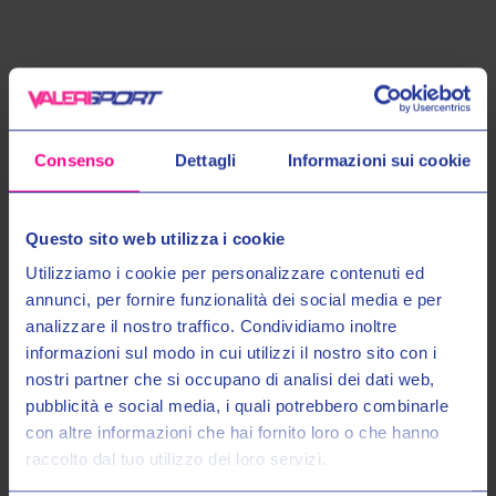
Maggiori Informazioni
Spedizioni
Consenso
Dettagli
Informazioni sui cookie
Pagamenti
Questo sito web utilizza i cookie
Utilizziamo i cookie per personalizzare contenuti ed
annunci, per fornire funzionalità dei social media e per
analizzare il nostro traffico. Condividiamo inoltre
informazioni sul modo in cui utilizzi il nostro sito con i
Prodotti Simili
nostri partner che si occupano di analisi dei dati web,
Entra nel mondo Valeri Sport
pubblicità e social media, i quali potrebbero combinarle
con altre informazioni che hai fornito loro o che hanno
raccolto dal tuo utilizzo dei loro servizi.
Ricevi in anteprima novità, promozioni esclusive e uno
SCONTO DEL 10%
sul tuo primo acquisto!