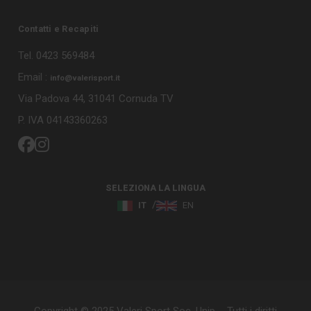
Contatti e Recapiti
Tel. 0423 569484
Email :
info@valerisport.it
Via Padova 44, 31041 Cornuda TV
P. IVA 04143360263
SELEZIONA LA LINGUA
IT
EN
Copyright © 2025 Valeri Sport Soc. Unip. - Tutti i diritti