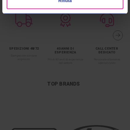
Rifiuta
SPEDIZIONI 48/72
40 ANNI DI
CALL CENTER
ESPERIENZA
DEDICATO
Sempre con corriere
espresso
Più di 40 anni di esperienza
Personale altamente
nel settore
specializzato
TOP BRANDS