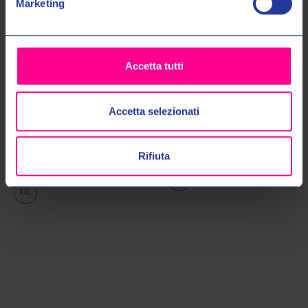
Marketing
Accetta tutti
Accetta selezionati
Revit Sport International
Revit Sport International
GIACCA TERRITORY 2 FJT409
GIACCA TERRITORY FJT277 0010
5260
€199,00
€209,00
Rifiuta
€169,00
€189,00
3XL
XXL