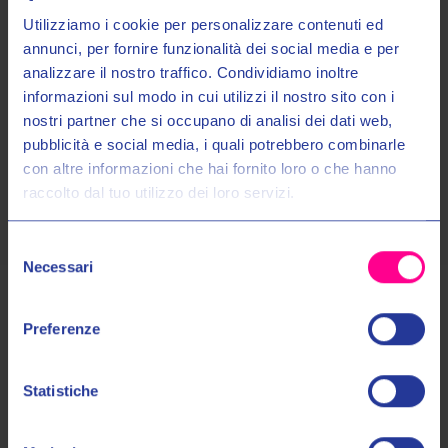
Utilizziamo i cookie per personalizzare contenuti ed
annunci, per fornire funzionalità dei social media e per
analizzare il nostro traffico. Condividiamo inoltre
Maggiori Informazioni
informazioni sul modo in cui utilizzi il nostro sito con i
nostri partner che si occupano di analisi dei dati web,
Spedizioni
Entra nel mondo Valeri Sport
pubblicità e social media, i quali potrebbero combinarle
con altre informazioni che hai fornito loro o che hanno
Pagamenti
raccolto dal tuo utilizzo dei loro servizi.
Ricevi in anteprima novità, promozioni esclusive e uno
SCONTO DEL 10%
sul tuo primo acquisto!
Selezione
Email:
Necessari
del
consenso
Autorizzo il trattamento dei miei dati personali nel modo e per gli
Prodotti Simili
Preferenze
scopi indicati nell'Informativa sulla
Privacy Policy
*
Statistiche
No, grazie