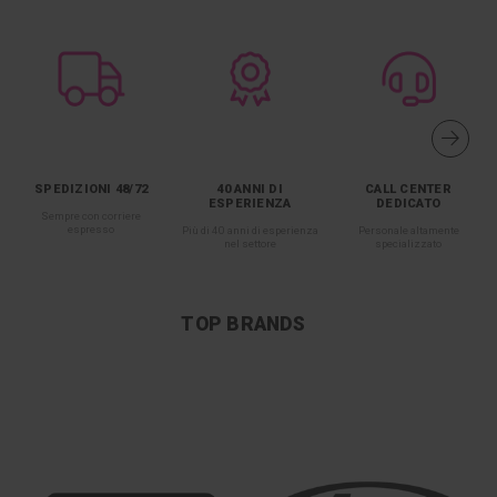
SPEDIZIONI 48/72
40 ANNI DI
CALL CENTER
ESPERIENZA
DEDICATO
Sempre con corriere
espresso
Più di 40 anni di esperienza
Personale altamente
nel settore
specializzato
TOP BRANDS