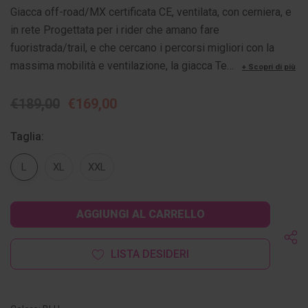
Giacca off-road/MX certificata CE, ventilata, con cerniera, e
in rete Progettata per i rider che amano fare
fuoristrada/trail, e che cercano i percorsi migliori con la
massima mobilità e ventilazione, la giacca Te…
+ Scopri di più
€189,00
€169,00
Taglia:
L
XL
XXL
Disponibilità
attuale:
LISTA DESIDERI