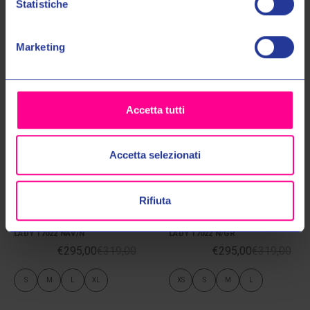
Prodotti Simili
Statistiche
No, grazie
Marketing
Accetta tutti
Accetta selezionati
Rifiuta
Clover Srl
Clover Srl
GIACCA VENTOURING 4 WP
GIACCA VENTOURING 4 WP
LADY 17022 NAV/N
LADY 17022 N/GR
€295,00
€319,00
€295,00
€319,00
S
M
L
XL
XS
S
M
L