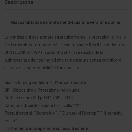
Descrizione
Giacca turistica da moto multi-funzione versione donna.
Le ventilazioni posizionate strategicamente, le protezioni di livello
2 e la membrana impermeabile con funzione IN&OUT rendono la
VENTOURING-4 WP Un prodotto che in sè racchiude la
quintessenza del touring ad alte temperature senza sacrificare
sicurezza, impermeabilità e funzionalità.
Giacca touring ventilata 100% impermeabile
DPI : Dispositivo di Protezione Individuale
Certificazione CE: FprEN 17092: 2019
Categoria di certificazione CE: Livello ""A""
Tessuti esterni: ""Duratek-4"" , ""Duratek-4 Ripstop"" ""Hi-tenacity
mesh"".
Trattamento idrorepellente su tessuti esterni