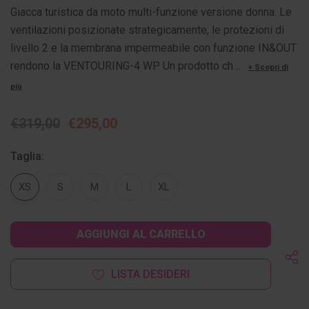
Giacca turistica da moto multi-funzione versione donna. Le
ventilazioni posizionate strategicamente, le protezioni di
livello 2 e la membrana impermeabile con funzione IN&OUT
rendono la VENTOURING-4 WP Un prodotto ch…
+ Scopri di
più
€319,00
€295,00
Taglia:
XS
S
M
L
XL
Disponibilità
attuale:
LISTA DESIDERI