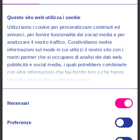
Nr.1 Taschini interni 100% impermeabili
Inserti alta visibilità su giacca interna
Questo sito web utilizza i cookie
Collo interno ""Comfort""
Utilizziamo i cookie per personalizzare contenuti ed
Collo esterno in microfibra
annunci, per fornire funzionalità dei social media e per
ZIP di connessione giacca-pantalone.
analizzare il nostro traffico. Condividiamo inoltre
informazioni sul modo in cui utilizzi il nostro sito con i
nostri partner che si occupano di analisi dei dati web,
Maggiori Informazioni
Entra nel mondo Valeri Sport
pubblicità e social media, i quali potrebbero combinarle
con altre informazioni che hai fornito loro o che hanno
raccolto dal tuo utilizzo dei loro servizi.
Spedizioni
Ricevi in anteprima novità, promozioni esclusive e uno
SCONTO DEL 10%
sul tuo primo acquisto!
Pagamenti
Selezione
Email:
Necessari
del
consenso
Autorizzo il trattamento dei miei dati personali nel modo e per gli
Preferenze
scopi indicati nell'Informativa sulla
Privacy Policy
*