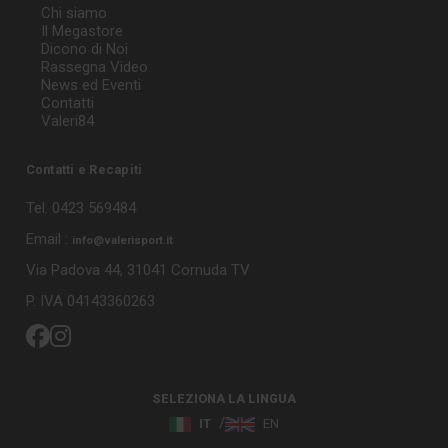
Chi siamo
Il Megastore
Dicono di Noi
Rassegna Video
News ed Eventi
Contatti
Valeri84
Contatti e Recapiti
Tel. 0423 569484
Email :
info@valerisport.it
Via Padova 44, 31041 Cornuda TV
P. IVA 04143360263
SELEZIONA LA LINGUA
IT
EN