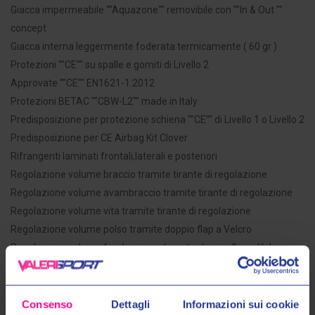
Giacca impermeabile ""Aquazone"" removibile con ""In & Out ""
concept
Giacca interna leggermente foderata termicamente ( 60 gr )
Protezioni ""CE"" su spalle e gomiti di Livello 2
Approvate ""CE"" EN1621-1:2012
Protezioni BETAC ""CBW-L2"" made in Italy
Predisposizione per protezione schiena ""CE"" di Livello 1 o Livello 2
Predisposizione per CE Airbag Kit Clover
Rifrangenti laminati frontali,laterali e posteriori
Regolazione volume braccio tramite tirante di regolazione
Regolazione volume avambraccio tramite tirante di regolazione
Regolazione volume vita tramite tirante di regolazione
Regolazione volume polso tramite doppio flap a Velcro
Regolazione volume fondo giacca tramite doppio flap a Velcro
Nr.4 tasche frontali
Nr.2 tasche frontali impermeabili
Nr.1 Tascone posteriore
Consenso
Dettagli
Informazioni sui cookie