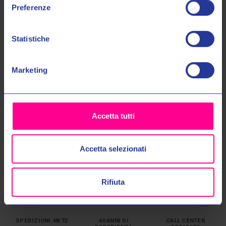
Preferenze
scopi indicati nell'Informativa sulla
Privacy Policy
*
€85,00
€99,00
€85,00
€99,00
S
M
L
XL
XXL
XS
S
M
L
XL
Statistiche
3XL
4XL
XXL
3XL
4XL
No, grazie
Marketing
Accetta tutti
Accetta selezionati
Rifiuta
SPEDIZIONI 48/72
40 ANNI DI
CALL CENTER