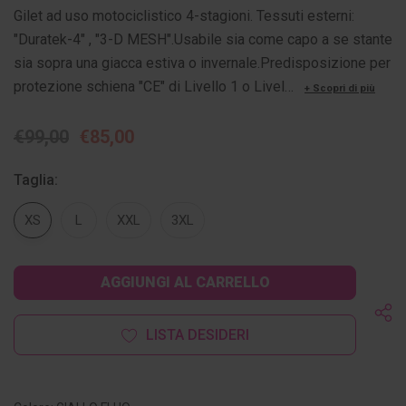
Gilet ad uso motociclistico 4-stagioni. Tessuti esterni:
"Duratek-4" , "3-D MESH".Usabile sia come capo a se stante
sia sopra una giacca estiva o invernale.Predisposizione per
protezione schiena "CE" di Livello 1 o Livel…
+ Scopri di più
€99,00
€85,00
Taglia:
XS
L
XXL
3XL
Disponibilità
attuale:
LISTA DESIDERI