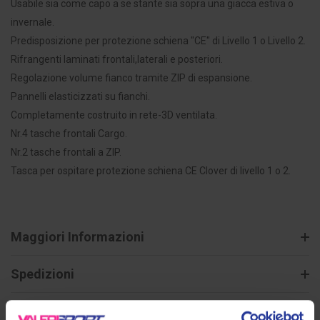
Usabile sia come capo a se stante sia sopra una giacca estiva o
invernale.
Predisposizione per protezione schiena "CE" di Livello 1 o Livello 2.
Rifrangenti laminati frontali,laterali e posteriori.
Regolazione volume fianco tramite ZIP di espansione.
Pannelli elasticizzati su fianchi.
Completamente costruito in rete-3D ventilata.
Nr.4 tasche frontali Cargo.
Nr.2 tasche frontali a ZIP.
Tasca per ospitare protezione schiena CE Clover di livello 1 o 2.
Maggiori Informazioni
Spedizioni
Pagamenti