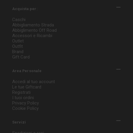
Acquista per:
Caschi
Abbigliamento Strada
Abbiglimento Off Road
Accessori e Ricambi
Outlet
Outfit
Brand
Gift Card
Area Personale
Accedi al tuo account
Le tue Giftcard
Registrati
I tuoi ordini
Privacy Policy
Cookie Policy
Servizi
Spedizioni e resi