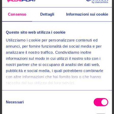
Consenso
Dettagli
Informazioni sui cookie
Questo sito web utilizza i cookie
Prodotti Simili
Utilizziamo i cookie per personalizzare contenuti ed
annunci, per fornire funzionalità dei social media e per
analizzare il nostro traffico. Condividiamo inoltre
informazioni sul modo in cui utilizzi il nostro sito con i
nostri partner che si occupano di analisi dei dati web,
Entra nel mondo Valeri Sport
pubblicità e social media, i quali potrebbero combinarle
con altre informazioni che hai fornito loro o che hanno
raccolto dal tuo utilizzo dei loro servizi.
Ricevi in anteprima novità, promozioni esclusive e uno
SCONTO DEL 10%
sul tuo primo acquisto!
Selezione
Email:
Necessari
del
Clover Srl
Clover Srl
consenso
GILET SW 2 1778 N/N
GILET SW 2 1778 N/GR
Autorizzo il trattamento dei miei dati personali nel modo e per gli