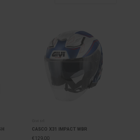
Givi srl
SH
CASCO X31 IMPACT WBR
€129,00