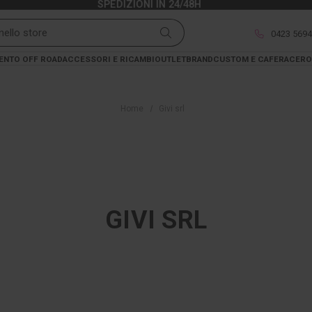
SPEDIZIONI IN 24/48H
0423 569
ENTO OFF ROAD
ACCESSORI E RICAMBI
OUTLET
BRAND
CUSTOM E CAFERACER
O
Home
Givi srl
GIVI SRL