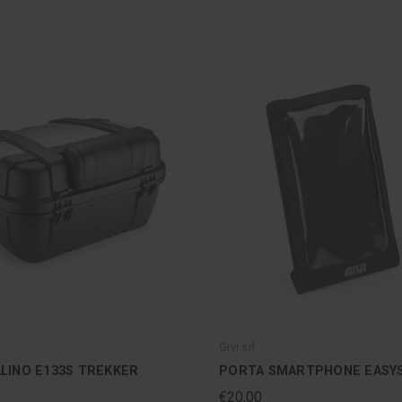
Givi srl
LINO E133S TREKKER
PORTA SMARTPHONE EASY
€20,00