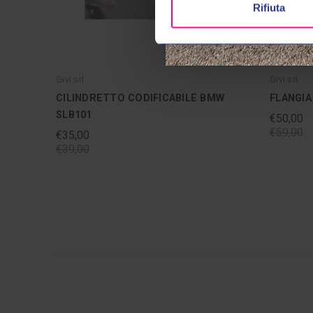
Rifiuta
Givi srl
Givi srl
CILINDRETTO CODIFICABILE BMW
FLANGIA
SLB101
€50,00
€59,00
€35,00
€39,00