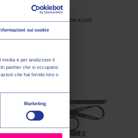
Givi srl
ELLOW
CASCO X36 CARBON GLOSS
€449,00
Informazioni sui cookie
o Valeri Sport
€489,00
à, promozioni esclusive e
sul tuo primo acquisto!
l media e per analizzare il
ostri partner che si occupano
azioni che hai fornito loro o
miei dati personali nel modo e
ormativa sulla
Privacy Policy
*
Marketing
grazie