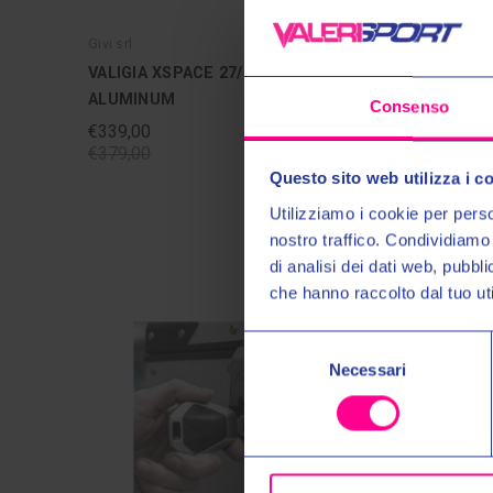
Givi srl
Givi srl
VALIGIA XSPACE 27/35 LT XP01AAA
VALIGIA
ALUMINUM
BLACK
Consenso
€339,00
€289,00
€379,00
€329,00
Questo sito web utilizza i c
Utilizziamo i cookie per perso
nostro traffico. Condividiamo 
di analisi dei dati web, pubbl
che hanno raccolto dal tuo uti
Selezione
Necessari
del
consenso