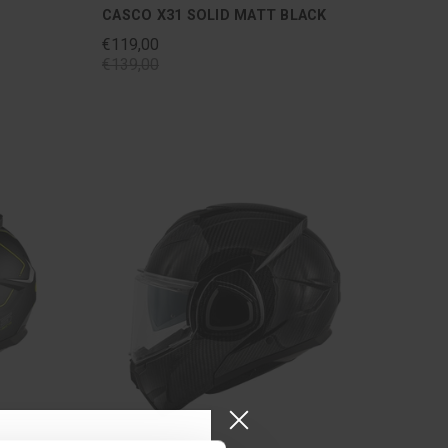
CASCO X31 SOLID MATT BLACK
€119,00
€139,00