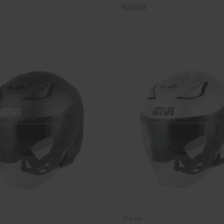
€25,00
Givi srl