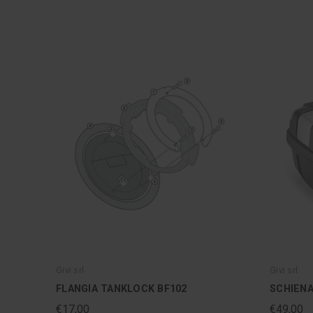
Givi srl
Givi srl
FLANGIA TANKLOCK BF102
SCHIENA
€17,00
€49,00