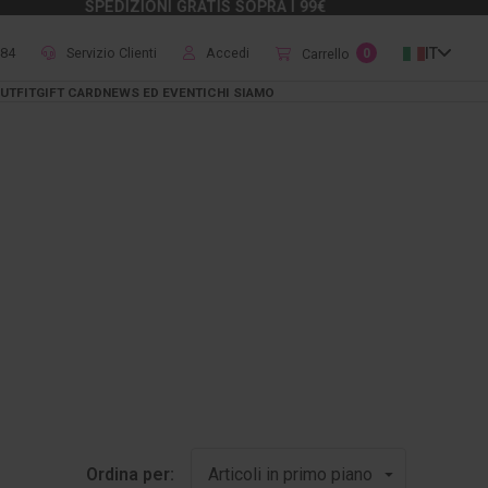
SPEDIZIONI GRATIS SOPRA I 99€
484
Servizio Clienti
Accedi
IT
Carrello
0
UTFIT
GIFT CARD
NEWS ED EVENTI
CHI SIAMO
Ordina per: