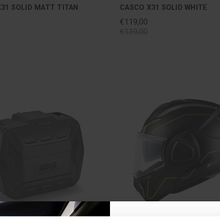
31 SOLID MATT TITAN
CASCO X31 SOLID WHITE
€119,00
€139,00