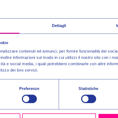
Givi srl
 XSPACE 27/35 LT XP01AAA
CASCO X36 PULSE BLACK Y
€359,00
Dettagli
Entra nel mond
€399,00
Ricevi in anteprima novit
ookie
uno
SCONTO DEL 10%
nalizzare contenuti ed annunci, per fornire funzionalità dei socia
inoltre informazioni sul modo in cui utilizzi il nostro sito con i n
Email:
icità e social media, i quali potrebbero combinarle con altre inform
lizzo dei loro servizi.
Autorizzo il trattamento dei 
per gli scopi indicati nell'Inf
Preferenze
Statistiche
No, 