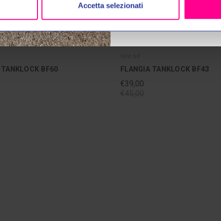
Accetta selezionati
Givi srl
 TANKLOCK BF60
FLANGIA TANKLOCK BF43
€39,00
€45,00