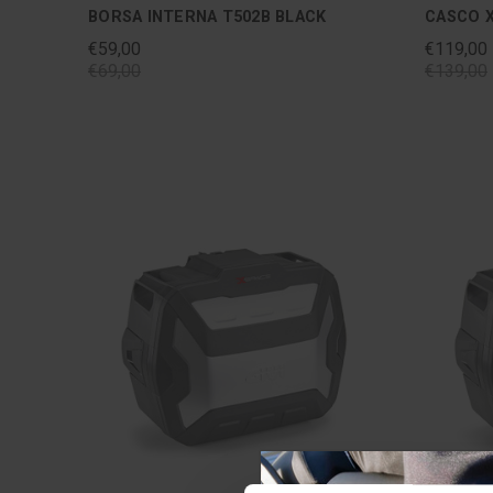
BORSA INTERNA T502B BLACK
CASCO X
€59,00
€119,00
€69,00
€139,00