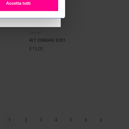
Accetta tutti
Givi srl
KIT CINGHIE S351
€15,00
1
2
3
4
5
6