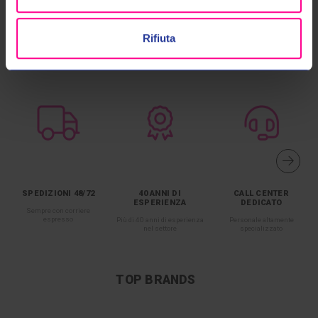
Rifiuta
SPEDIZIONI 48/72
40 ANNI DI
CALL CENTER
ESPERIENZA
DEDICATO
Sempre con corriere
espresso
Più di 40 anni di esperienza
Personale altamente
nel settore
specializzato
TOP BRANDS