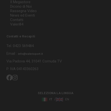
Il Megastore
Dicono di Noi
Rassegna Video
News ed Eventi
Contatti
Valeri84
Contatti e Recapiti
Tel. 0423 569484
Email :
info@valerisport.it
Via Padova 44, 31041 Cornuda TV
P. IVA 04143360263
SELEZIONA LA LINGUA
IT
EN