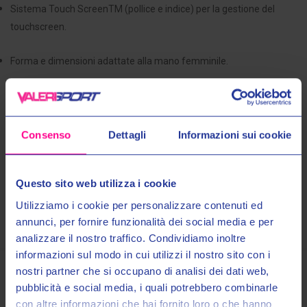
Sistema Touch ScreenTM (pollice e indice) per la gestione del
touchscreen.
Forma e dimensioni adattate alla mano femminile.
Maggiori Informazioni
Consenso
Dettagli
Informazioni sui cookie
Spedizioni
Questo sito web utilizza i cookie
Pagamenti
Utilizziamo i cookie per personalizzare contenuti ed
annunci, per fornire funzionalità dei social media e per
analizzare il nostro traffico. Condividiamo inoltre
informazioni sul modo in cui utilizzi il nostro sito con i
nostri partner che si occupano di analisi dei dati web,
Entra nel mondo Valeri Sport
pubblicità e social media, i quali potrebbero combinarle
Prodotti Simili
con altre informazioni che hai fornito loro o che hanno