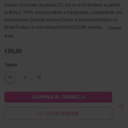
Guanto invernale da donna CE, dorso in poliestere e palmo
in Britex, 100% impermeabile e traspirante, compatibile con
touchscreen Scheda tecnica:Dorso in poliesterePalmo in
BritexFodera in microfibraHYDROSCUD®: membr…
+ Scopri
di più
€59,00
Taglia:
XS
S
M
Disponibilità
attuale:
LISTA DESIDERI