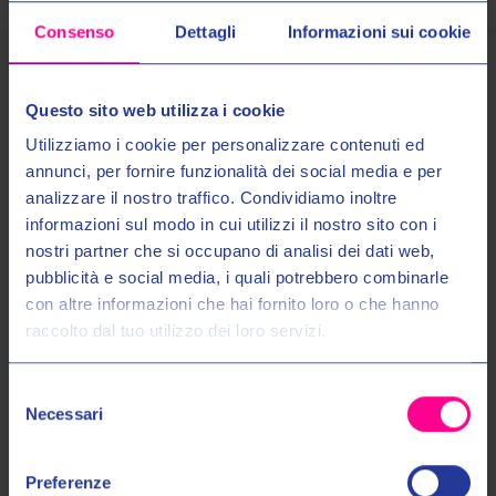
Consenso
Dettagli
Informazioni sui cookie
Prodotti Simili
Questo sito web utilizza i cookie
Utilizziamo i cookie per personalizzare contenuti ed
annunci, per fornire funzionalità dei social media e per
analizzare il nostro traffico. Condividiamo inoltre
informazioni sul modo in cui utilizzi il nostro sito con i
nostri partner che si occupano di analisi dei dati web,
Entra nel mondo Valeri Sport
pubblicità e social media, i quali potrebbero combinarle
con altre informazioni che hai fornito loro o che hanno
raccolto dal tuo utilizzo dei loro servizi.
Ricevi in anteprima novità, promozioni esclusive e uno
SCONTO DEL 10%
sul tuo primo acquisto!
Selezione
Email:
Necessari
del
Tucano Urbano srl
Tucano Urbano srl
consenso
GUANTI LADY PASSWORD 9960
GUANTI PASSWORD 3G 9110H
Autorizzo il trattamento dei miei dati personali nel modo e per gli
BLACK
€39,00
€49,00
Preferenze
scopi indicati nell'Informativa sulla
Privacy Policy
*