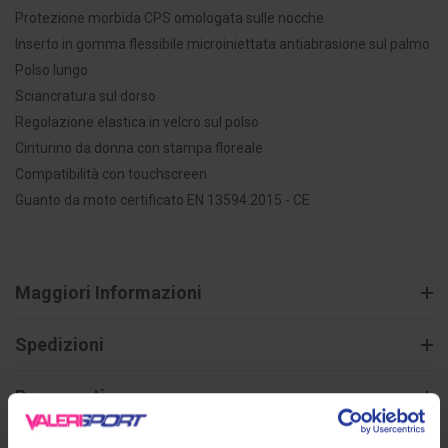
Protezione morbida CPS omologata sulle nocche
Inserto in gomma flessibile microiniettata antiabrasione sul palmo
Polso lungo
Sciancratura sul dorso
Regolazione elastica in velcro sul polso
Cinturino da donna con stampa floreale
Compatibilità con touchscreen
Guanto da moto certificato EN 13594:2015 - CE
Maggiori Informazioni
Spedizioni
Pagamenti