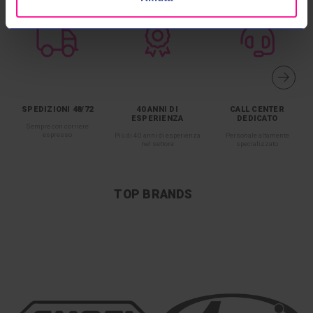
SPEDIZIONI 48/72
40 ANNI DI
CALL CENTER
ESPERIENZA
DEDICATO
Sempre con corriere
espresso
Più di 40 anni di esperienza
Personale altamente
nel settore
specializzato
TOP BRANDS