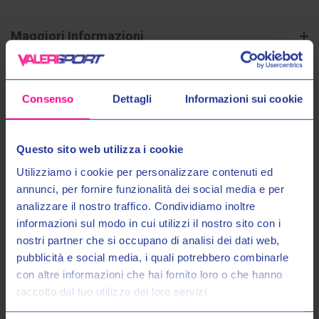
Maggiori Informazioni
Spedizioni
Consenso
Dettagli
Informazioni sui cookie
Pagamenti
Questo sito web utilizza i cookie
Utilizziamo i cookie per personalizzare contenuti ed
annunci, per fornire funzionalità dei social media e per
analizzare il nostro traffico. Condividiamo inoltre
Prodotti Simili
informazioni sul modo in cui utilizzi il nostro sito con i
nostri partner che si occupano di analisi dei dati web,
Entra nel mondo Valeri Sport
pubblicità e social media, i quali potrebbero combinarle
con altre informazioni che hai fornito loro o che hanno
raccolto dal tuo utilizzo dei loro servizi.
Ricevi in anteprima novità, promozioni esclusive e uno
SCONTO DEL 10%
sul tuo primo acquisto!