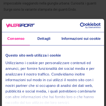
impeccabile viaggiando nella giungla urbana. Curiosità: i guanti
Surge sono la variante stampata dei guanti Endo.
Maggiori Informazioni
Consenso
Dettagli
Informazioni sui cookie
Spedizioni
Questo sito web utilizza i cookie
Pagamenti
Utilizziamo i cookie per personalizzare contenuti ed
annunci, per fornire funzionalità dei social media e per
analizzare il nostro traffico. Condividiamo inoltre
informazioni sul modo in cui utilizzi il nostro sito con i
nostri partner che si occupano di analisi dei dati web,
Prodotti Simili
Entra nel mondo Valeri Sport
pubblicità e social media, i quali potrebbero combinarle
con altre informazioni che hai fornito loro o che hanno
raccolto dal tuo utilizzo dei loro servizi.
Ricevi in anteprima novità, promozioni esclusive e uno