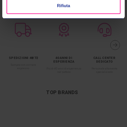
Rifiuta
SPEDIZIONI 48/72
40 ANNI DI
CALL CENTER
ESPERIENZA
DEDICATO
Sempre con corriere
espresso
Più di 40 anni di esperienza
Personale altamente
nel settore
specializzato
TOP BRANDS