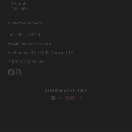
Contatti
Valeri84
Contatti e Recapiti
Tel. 0423 569484
Email :
info@valerisport.it
Via Padova 44, 31041 Cornuda TV
P. IVA 04143360263
SELEZIONA LA LINGUA
IT
EN