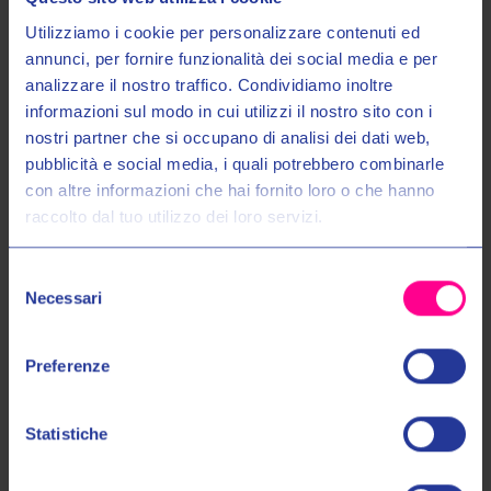
Utilizziamo i cookie per personalizzare contenuti ed
annunci, per fornire funzionalità dei social media e per
analizzare il nostro traffico. Condividiamo inoltre
informazioni sul modo in cui utilizzi il nostro sito con i
nostri partner che si occupano di analisi dei dati web,
Entra nel mondo Valeri Sport
pubblicità e social media, i quali potrebbero combinarle
con altre informazioni che hai fornito loro o che hanno
Shark Helmets
Sena
raccolto dal tuo utilizzo dei loro servizi.
Ricevi in anteprima novità, promozioni esclusive e uno
SCONTO DEL 10%
sul tuo primo acquisto!
INTERFONI MWD SHARK DOPPIO
INTERFONI SF1 DOPPIO
€369,00
€429,00
€219,00
€259,00
Selezione
Email:
Necessari
del
UNI
UNI
consenso
Autorizzo il trattamento dei miei dati personali nel modo e per gli
Preferenze
scopi indicati nell'Informativa sulla
Privacy Policy
*
Statistiche
No, grazie