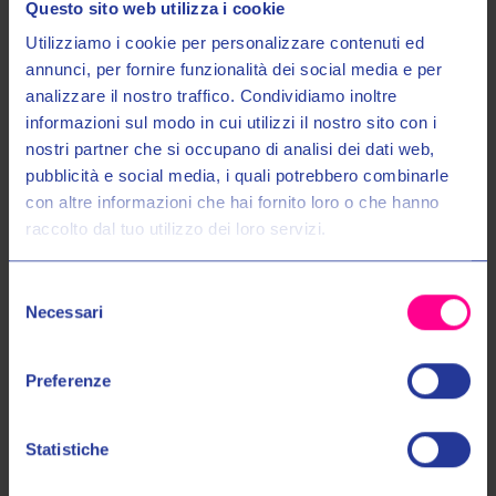
Questo sito web utilizza i cookie
Utilizziamo i cookie per personalizzare contenuti ed
annunci, per fornire funzionalità dei social media e per
analizzare il nostro traffico. Condividiamo inoltre
informazioni sul modo in cui utilizzi il nostro sito con i
nostri partner che si occupano di analisi dei dati web,
Entra nel mondo Valeri Sport
pubblicità e social media, i quali potrebbero combinarle
con altre informazioni che hai fornito loro o che hanno
Sena
Shoei
raccolto dal tuo utilizzo dei loro servizi.
Ricevi in anteprima novità, promozioni esclusive e uno
INTERFONI SF2 DOPPIO
INTERFONO SRL3 SINGOLO
SCONTO DEL 10%
sul tuo primo acquisto!
€269,00
€309,00
€379,00
Selezione
Email:
Necessari
del
UNI
UNI
consenso
Autorizzo il trattamento dei miei dati personali nel modo e per gli
Preferenze
scopi indicati nell'Informativa sulla
Privacy Policy
*
Statistiche
No, grazie