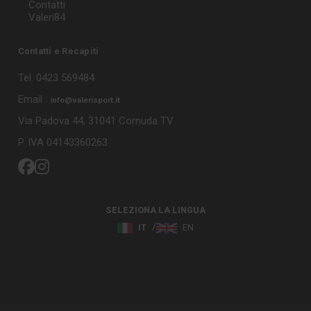
Contatti
Valeri84
Contatti e Recapiti
Tel. 0423 569484
Email :
info@valerisport.it
Via Padova 44, 31041 Cornuda TV
P. IVA 04143360263
SELEZIONA LA LINGUA
IT
EN