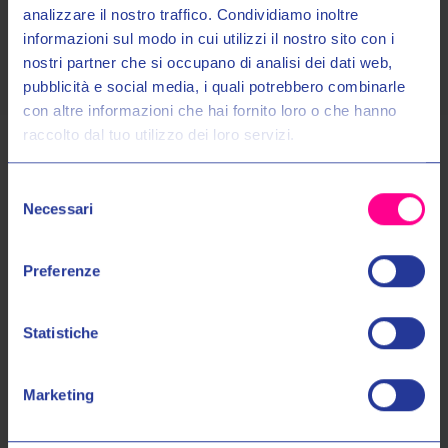
analizzare il nostro traffico. Condividiamo inoltre
Pagamenti
informazioni sul modo in cui utilizzi il nostro sito con i
nostri partner che si occupano di analisi dei dati web,
Entra nel mondo Valeri Sport
pubblicità e social media, i quali potrebbero combinarle
con altre informazioni che hai fornito loro o che hanno
raccolto dal tuo utilizzo dei loro servizi.
Ricevi in anteprima novità, promozioni esclusive e uno
SCONTO DEL 10%
sul tuo primo acquisto!
Prodotti Simili
Selezione
Email:
Necessari
del
consenso
Autorizzo il trattamento dei miei dati personali nel modo e per gli
Preferenze
scopi indicati nell'Informativa sulla
Privacy Policy
*
Statistiche
No, grazie
Marketing