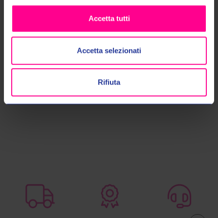
Spidi Sport s.r.l.
Spidi Sport s.r.l.
Accetta tutti
PANTALONI 4 SEASON V3 LADY
PANTALONI 4 SEASON V3 U158
U160 202
026
€342,00
€369,00
€345,00
€369,00
Accetta selezionati
S
M
XL
M
L
XL
XXL
3XL
4XL
Rifiuta