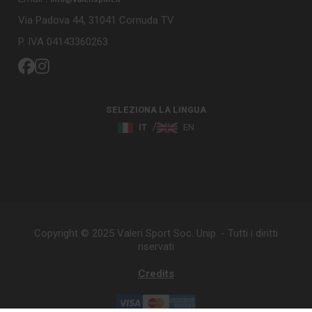
Via Padova 44, 31041 Cornuda TV
P. IVA 04143360263
SELEZIONA LA LINGUA
IT
EN
Copyright © 2025 Valeri Sport Soc. Unip. - Tutti i diritti
riservati
Credits