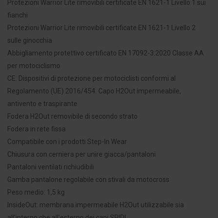
Protezioni Warrior Lite rimovibili certificate EN 1621-1 Livello 1 sui
fianchi
Protezioni Warrior Lite rimovibili certificate EN 1621-1 Livello 2
sulle ginocchia
Abbigliamento protettivo certificato EN 17092-3:2020 Classe AA
per motociclismo
CE: Dispositivi di protezione per motociclisti conformi al
Regolamento (UE) 2016/454. Capo H2Out impermeabile,
antivento e traspirante
Fodera H2Out removibile di secondo strato
Fodera in rete fissa
Compatibile con i prodotti Step-In Wear
Chiusura con cerniera per unire giacca/pantaloni
Pantaloni ventilati richiudibili
Gamba pantalone regolabile con stivali da motocross
Peso medio: 1,5 kg
InsideOut: membrana impermeabile H2Out utilizzabile sia
all'interno che all'esterno dei capi SPIDI