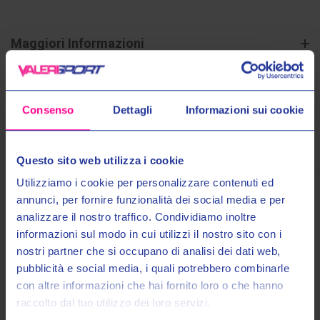
Maggiori Informazioni
Spedizioni
Consenso
Dettagli
Informazioni sui cookie
Pagamenti
Questo sito web utilizza i cookie
Utilizziamo i cookie per personalizzare contenuti ed
annunci, per fornire funzionalità dei social media e per
analizzare il nostro traffico. Condividiamo inoltre
Prodotti Simili
informazioni sul modo in cui utilizzi il nostro sito con i
nostri partner che si occupano di analisi dei dati web,
OUTLET
Entra nel mondo Valeri Sport
pubblicità e social media, i quali potrebbero combinarle
con altre informazioni che hai fornito loro o che hanno
raccolto dal tuo utilizzo dei loro servizi.
Ricevi in anteprima novità, promozioni esclusive e uno