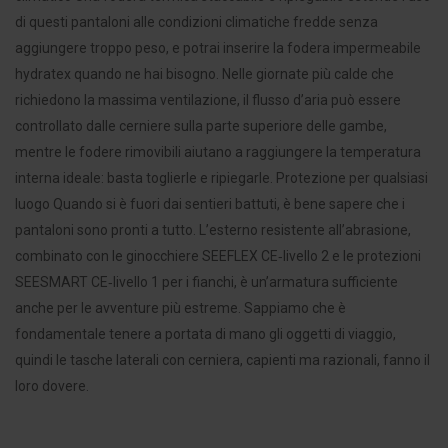
di questi pantaloni alle condizioni climatiche fredde senza
aggiungere troppo peso, e potrai inserire la fodera impermeabile
hydratex quando ne hai bisogno. Nelle giornate più calde che
richiedono la massima ventilazione, il flusso d’aria può essere
controllato dalle cerniere sulla parte superiore delle gambe,
mentre le fodere rimovibili aiutano a raggiungere la temperatura
interna ideale: basta toglierle e ripiegarle. Protezione per qualsiasi
luogo Quando si è fuori dai sentieri battuti, è bene sapere che i
pantaloni sono pronti a tutto. L’esterno resistente all’abrasione,
combinato con le ginocchiere SEEFLEX CE‑livello 2 e le protezioni
SEESMART CE‑livello 1 per i fianchi, è un’armatura sufficiente
anche per le avventure più estreme. Sappiamo che è
fondamentale tenere a portata di mano gli oggetti di viaggio,
quindi le tasche laterali con cerniera, capienti ma razionali, fanno il
loro dovere.