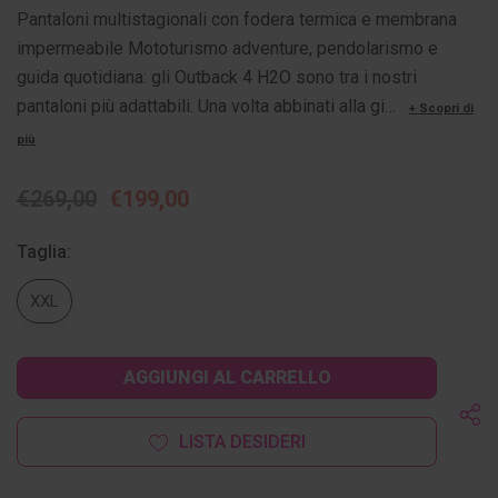
Pantaloni multistagionali con fodera termica e membrana
impermeabile Mototurismo adventure, pendolarismo e
guida quotidiana: gli Outback 4 H2O sono tra i nostri
pantaloni più adattabili. Una volta abbinati alla gi…
+ Scopri di
più
€269,00
€199,00
Taglia:
XXL
Disponibilità
attuale:
LISTA DESIDERI