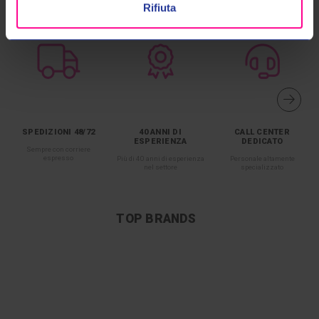
Rifiuta
SPEDIZIONI 48/72
40 ANNI DI
CALL CENTER
ESPERIENZA
DEDICATO
Sempre con corriere
espresso
Più di 40 anni di esperienza
Personale altamente
nel settore
specializzato
TOP BRANDS