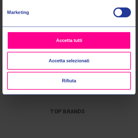
No, grazie
Marketing
Accetta tutti
Accetta selezionati
SPEDIZIONI 48/72
40 ANNI DI
CALL CENTER
ESPERIENZA
DEDICATO
Rifiuta
Sempre con corriere
espresso
Più di 40 anni di esperienza
Personale altamente
nel settore
specializzato
TOP BRANDS