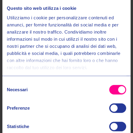
Questo sito web utilizza i cookie
Utilizziamo i cookie per personalizzare contenuti ed
annunci, per fornire funzionalità dei social media e per
analizzare il nostro traffico. Condividiamo inoltre
informazioni sul modo in cui utilizzi il nostro sito con i
nostri partner che si occupano di analisi dei dati web,
Entra nel mondo Valeri Sport
pubblicità e social media, i quali potrebbero combinarle
con altre informazioni che hai fornito loro o che hanno
raccolto dal tuo utilizzo dei loro servizi.
Ricevi in anteprima novità, promozioni esclusive e uno
Spidi Sport s.r.l.
Spidi Sport s.r.l.
SCONTO DEL 10%
sul tuo primo acquisto!
PARASCHIENA WARRIOR L2
PARASCHIENA WARRIOR EVO
Selezione
Z172
INSIDE Z147
Email:
Necessari
del
€66,50
€79,00
€95,00
€119,00
consenso
Autorizzo il trattamento dei miei dati personali nel modo e per gli
UNI
UNI
Preferenze
scopi indicati nell'Informativa sulla
Privacy Policy
*
Statistiche