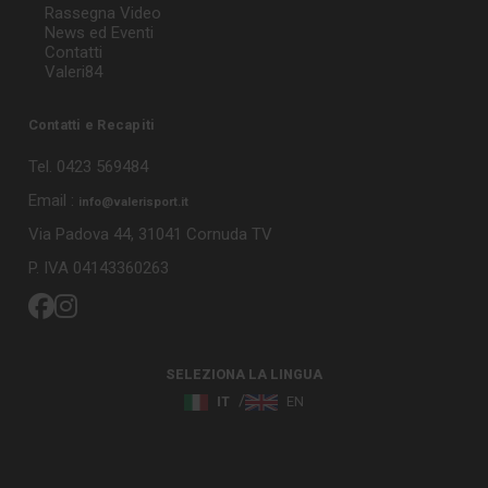
Rassegna Video
News ed Eventi
Contatti
Valeri84
Contatti e Recapiti
Tel. 0423 569484
Email :
info@valerisport.it
Via Padova 44, 31041 Cornuda TV
P. IVA 04143360263
SELEZIONA LA LINGUA
IT
EN