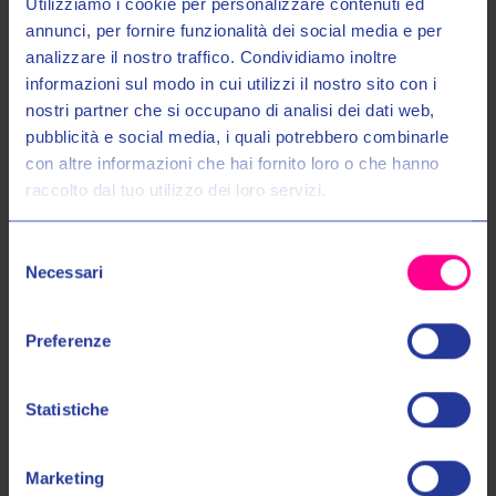
Utilizziamo i cookie per personalizzare contenuti ed
annunci, per fornire funzionalità dei social media e per
analizzare il nostro traffico. Condividiamo inoltre
informazioni sul modo in cui utilizzi il nostro sito con i
SPEDIZIONI 48/72
40 ANNI DI
CALL CENTER
nostri partner che si occupano di analisi dei dati web,
ESPERIENZA
DEDICATO
Entra nel mondo Valeri Sport
Sempre con corriere
pubblicità e social media, i quali potrebbero combinarle
espresso
Più di 40 anni di esperienza
Personale altamente
nel settore
specializzato
con altre informazioni che hai fornito loro o che hanno
raccolto dal tuo utilizzo dei loro servizi.
Ricevi in anteprima novità, promozioni esclusive e uno
SCONTO DEL 10%
sul tuo primo acquisto!
TOP BRANDS
Selezione
Email:
Necessari
del
consenso
Autorizzo il trattamento dei miei dati personali nel modo e per gli
Preferenze
scopi indicati nell'Informativa sulla
Privacy Policy
*
Statistiche
No, grazie
Marketing