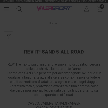
SPONIBLI
SPEDIZIONI IN 24/48H
SPEDIZIONI GRATIS SOPRA I 99€
OLTRE 30000 ARTI
0
Home
REV'IT! SAND 5 ALL ROAD
REV'IT! è molto più di un brand: è sinonimo di qualità, ricerca e
stile per chi vive la moto tutto l'anno.
Il completo SAND 5 è pensato per accompagnarti ovunque e in
qualsiasi stagione, grazie alle diverse combinazioni di fodere
che ti permettono di adattarti a ogni clima e a ogni viaggio.
Versatilità totale, protezione avanzata e una gamma colori
davvero imparagonabile, pensata per distinguerti tanto su
strada quanto in off-road.
CASCO: CABERG TANAMI RANGER
GIACCA: REV'IT SAND 5