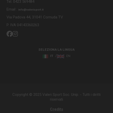
Tel. 0423 569484
Email :
info@valerisport.it
Via Padova 44, 31041 Cornuda TV
P. IVA 04143360263
SELEZIONA LA LINGUA
IT
EN
Copyright © 2025 Valeri Sport Soc. Unip. - Tutti i diritti
riservati
Credits