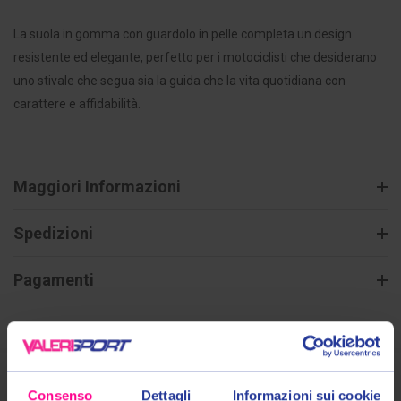
La suola in gomma con guardolo in pelle completa un design
resistente ed elegante, perfetto per i motociclisti che desiderano
uno stivale che segua sia la guida che la vita quotidiana con
carattere e affidabilità.
Maggiori Informazioni
Spedizioni
Pagamenti
Consenso
Dettagli
Informazioni sui cookie