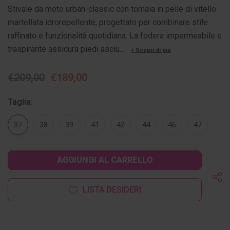
Stivale da moto urban-classic con tomaia in pelle di vitello
martellata idrorepellente, progettato per combinare stile
raffinato e funzionalità quotidiana. La fodera impermeabile e
traspirante assicura piedi asciu…
+ Scopri di più
€209,00
€189,00
Taglia:
37
38
39
41
42
44
46
47
Disponibilità
attuale:
LISTA DESIDERI