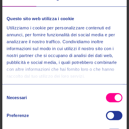
Prodotti Simili
Questo sito web utilizza i cookie
Utilizziamo i cookie per personalizzare contenuti ed
annunci, per fornire funzionalità dei social media e per
analizzare il nostro traffico. Condividiamo inoltre
informazioni sul modo in cui utilizzi il nostro sito con i
nostri partner che si occupano di analisi dei dati web,
Entra nel mondo Valeri Sport
pubblicità e social media, i quali potrebbero combinarle
con altre informazioni che hai fornito loro o che hanno
raccolto dal tuo utilizzo dei loro servizi.
Ricevi in anteprima novità, promozioni esclusive e uno
SCONTO DEL 10%
sul tuo primo acquisto!
Stylmartin
Stylmartin
Selezione
SCARPE MARSHALL WP
SCARPE PIPER WP
Email:
Necessari
del
€179,00
€199,00
€179,00
€199,00
consenso
Autorizzo il trattamento dei miei dati personali nel modo e per gli
36
37
38
40
41
41
44
45
Preferenze
scopi indicati nell'Informativa sulla
Privacy Policy
*
45
46
47