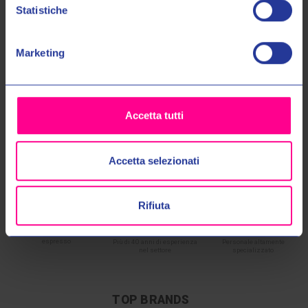
Statistiche
No, grazie
Marketing
Accetta tutti
Accetta selezionati
Rifiuta
SPEDIZIONI 48/72
40 ANNI DI
CALL CENTER
ESPERIENZA
DEDICATO
Sempre con corriere
espresso
Più di 40 anni di esperienza
Personale altamente
nel settore
specializzato
TOP BRANDS