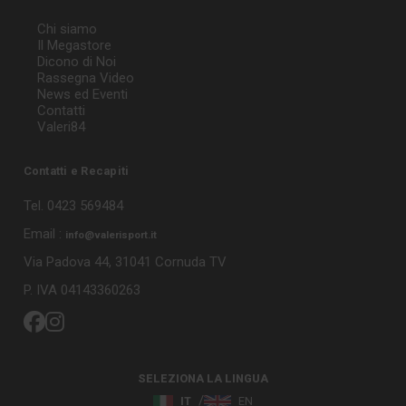
Chi siamo
Il Megastore
Dicono di Noi
Rassegna Video
News ed Eventi
Contatti
Valeri84
Contatti e Recapiti
Tel. 0423 569484
Email :
info@valerisport.it
Via Padova 44, 31041 Cornuda TV
P. IVA 04143360263
SELEZIONA LA LINGUA
IT
EN