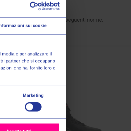
mico e la protezione.
sto prodotto. Si applicano le seguenti norme:
Informazioni sui cookie
o Valeri Sport
à, promozioni esclusive e
sul tuo primo acquisto!
l media e per analizzare il
ostri partner che si occupano
azioni che hai fornito loro o
miei dati personali nel modo e
ormativa sulla
Privacy Policy
*
Marketing
grazie