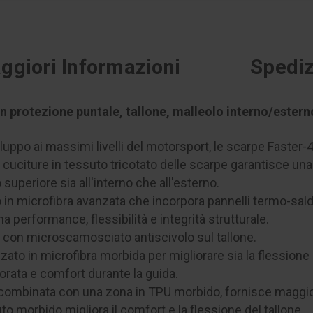
ggiori Informazioni
Spediz
n protezione puntale, tallone, malleolo interno/esterno
luppo ai massimi livelli del motorsport, le scarpe Faster-
uciture in tessuto tricotato delle scarpe garantisce una 
superiore sia all'interno che all'esterno.
ato in microfibra avanzata che incorpora pannelli termo-sa
 performance, flessibilità e integrità strutturale.
à con microscamosciato antiscivolo sul tallone.
zato in microfibra morbida per migliorare sia la flessione 
orata e comfort durante la guida.
e combinata con una zona in TPU morbido, fornisce maggio
to morbido migliora il comfort e la flessione del tallone.