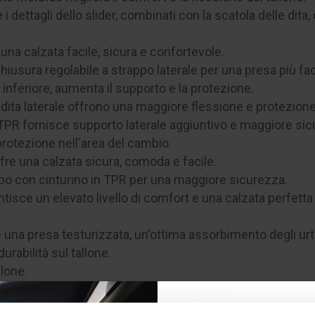
e i dettagli dello slider, combinati con la scatola delle di
una calzata facile, sicura e confortevole.
usura regolabile a strappo laterale per una presa più fac
e inferiore, aumenta il supporto e la protezione.
le dita laterale offrono una maggiore flessione e protezione
n TPR fornisce supporto laterale aggiuntivo e maggiore si
protezione nell'area del cambio.
ffre una calzata sicura, comoda e facile.
appo con cinturino in TPR per una maggiore sicurezza.
ntisce un elevato livello di comfort e una calzata perfetta a
una presa testurizzata, un'ottima assorbimento degli urti
rabilità sul tallone.
lone.
ivestimento in Lycra sulla parte superiore.
sità sono posizionati tra la tomaia e la fodera imbottita, of