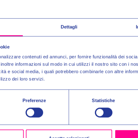
stratificato sotto la tomaia per migliorare il design ergono
equisito di conformità per la commercializzazione di que
Dettagli
Entra nel mond
Ricevi in anteprima novit
ookie
uno
SCONTO DEL 10%
nalizzare contenuti ed annunci, per fornire funzionalità dei socia
inoltre informazioni sul modo in cui utilizzi il nostro sito con i n
Prodotti Simili
Email:
icità e social media, i quali potrebbero combinarle con altre inform
lizzo dei loro servizi.
Autorizzo il trattamento dei 
per gli scopi indicati nell'Inf
Preferenze
Statistiche
No, 