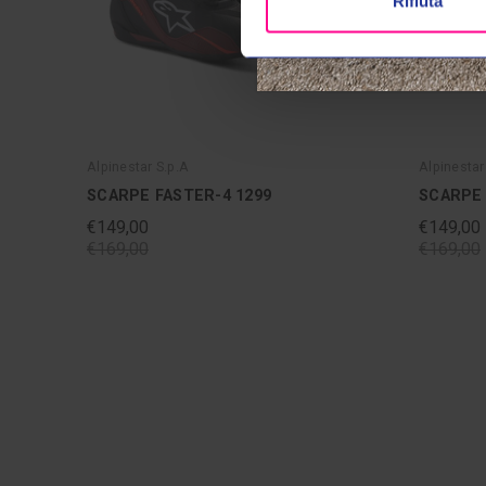
Rifiuta
Alpinestar S.p.A
Alpinestar
SCARPE FASTER-4 1299
SCARPE 
€149,00
€149,00
€169,00
€169,00