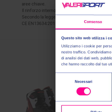
aree chiave.
Il rinforzo interno della punta e del tallone è 
Secondo la legge europea il marchio CE è un r
Consenso
CE EN13634:2017
Questo sito web utilizza i c
Utilizziamo i cookie per perso
nostro traffico. Condividiamo 
di analisi dei dati web, pubbl
che hanno raccolto dal tuo uti
Selezione
Necessari
del
consenso