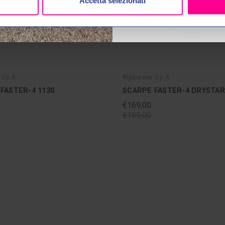
Accetta selezionati
 S.p.A
Alpinestar S.p.A
FASTER-4 1130
SCARPE FASTER-4 DRYSTAR
€169,00
€189,00