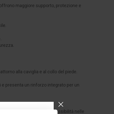
ta, offrono maggiore supporto, protezione e
ile.
.
curezza.
ttorno alla caviglia e al collo del piede.
 e presenta un rinforzo integrato per un
frendo protezione mirata e flessibilità nelle