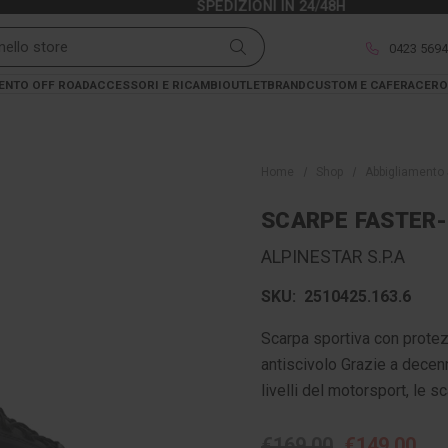
SPEDIZIONI IN 24/48H
0423 569
ENTO OFF ROAD
ACCESSORI E RICAMBI
OUTLET
BRAND
CUSTOM E CAFERACER
O
Home
Shop
Abbigliamento 
SCARPE FASTER-
ALPINESTAR S.P.A
SKU:
2510425.163.6
Scarpa sportiva con protezi
antiscivolo Grazie a decen
livelli del motorsport, le 
€169,00
€149,00