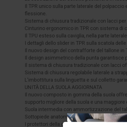
Il TPR unico sulla parte laterale del polpaccio 
flessione.
Sistema di chiusura tradizionale con lacci per 
Cinturino ergonomico in TPR con sistema di chi
Il TPU esteso sulla caviglia, nella parte lateral
I dettagli dello slider in TPR sulla scatola del
Il nuovo design del contrafforte del tallone i
Il design asimmetrico della punta garantisce 
Il sistema di chiusura tradizionale con lacci o
Sistema di chiusura regolabile laterale a str
L'imbottitura sulla linguetta e sul colletto gara
UNITÀ DELLA SUOLA AGGIORNATA
Il nuovo composto in gomma della suola offre 
supporto migliore della suola e una maggiore du
Suola intermedia con ammortizzazione del tal
Sottopiede anatomico sostituibile in EVA con r
I protettori della caviglia mediali a doppia den