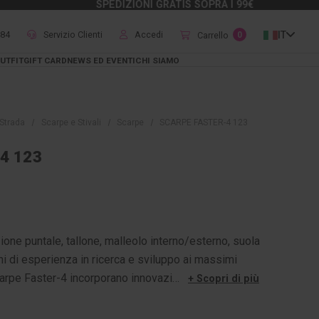
SPEDIZIONI GRATIS SOPRA I 99€
484
Servizio Clienti
Accedi
IT
Carrello
0
UTFIT
GIFT CARD
NEWS ED EVENTI
CHI SIAMO
Strada
Scarpe e Stivali
Scarpe
SCARPE FASTER-4 123
4 123
one puntale, tallone, malleolo interno/esterno, suola
ni di esperienza in ricerca e sviluppo ai massimi
scarpe Faster-4 incorporano innovazi…
+ Scopri di più