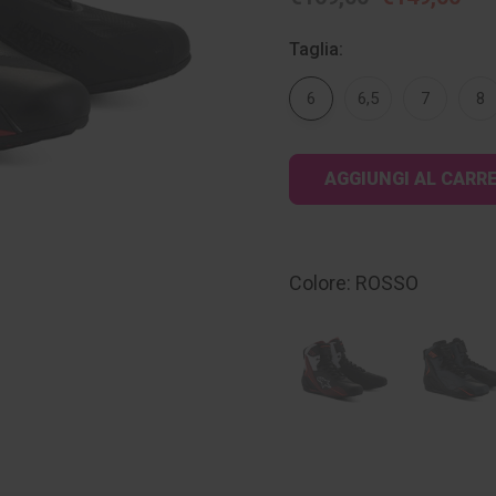
Taglia:
6
6,5
7
8
Disponibilità
attuale:
Colore: ROSSO