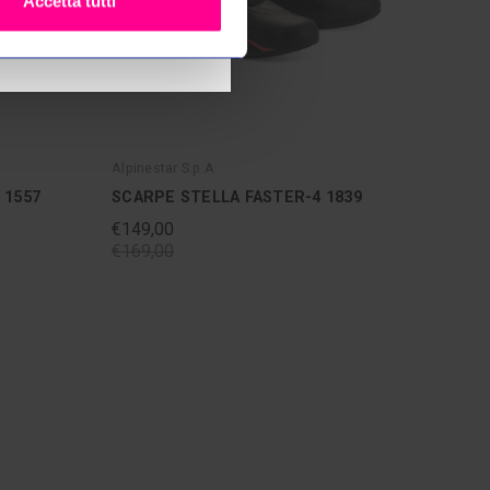
Accetta tutti
Alpinestar S.p.A
 1557
SCARPE STELLA FASTER-4 1839
€149,00
€169,00