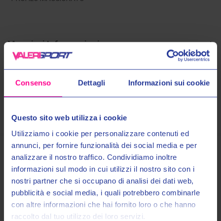
Maggiori Informazioni
Spedizioni
Consenso
Dettagli
Informazioni sui cookie
Pagamenti
Questo sito web utilizza i cookie
Utilizziamo i cookie per personalizzare contenuti ed
annunci, per fornire funzionalità dei social media e per
analizzare il nostro traffico. Condividiamo inoltre
Prodotti Simili
informazioni sul modo in cui utilizzi il nostro sito con i
nostri partner che si occupano di analisi dei dati web,
Entra nel mondo Valeri Sport
pubblicità e social media, i quali potrebbero combinarle
con altre informazioni che hai fornito loro o che hanno
raccolto dal tuo utilizzo dei loro servizi.
Ricevi in anteprima novità, promozioni esclusive e uno