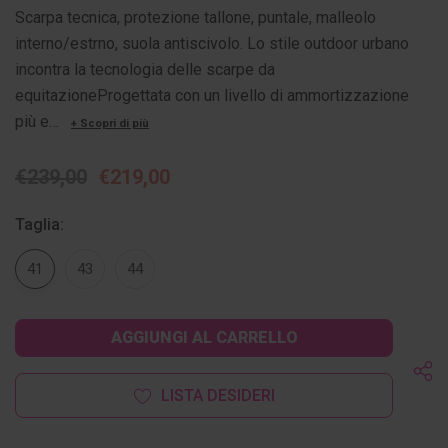
Scarpa tecnica, protezione tallone, puntale, malleolo
interno/estrno, suola antiscivolo. Lo stile outdoor urbano
incontra la tecnologia delle scarpe da
equitazioneProgettata con un livello di ammortizzazione
più e…
+ Scopri di più
€239,00
€219,00
Taglia:
41
43
44
Disponibilità
attuale:
LISTA DESIDERI