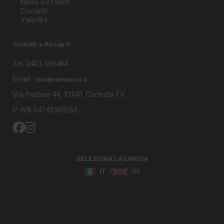
News ed Eventi
Contatti
Valeri84
Contatti e Recapiti
Tel. 0423 569484
Email :
info@valerisport.it
Via Padova 44, 31041 Cornuda TV
P. IVA 04143360263
SELEZIONA LA LINGUA
IT
EN