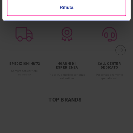
Rifiuta
SPEDIZIONI 48/72
40 ANNI DI
CALL CENTER
ESPERIENZA
DEDICATO
Sempre con corriere
espresso
Più di 40 anni di esperienza
Personale altamente
nel settore
specializzato
TOP BRANDS