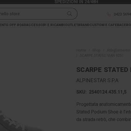
SPEDIZIONI IN 24/48H
0423 569
ENTO OFF ROAD
ACCESSORI E RICAMBI
OUTLET
BRAND
CUSTOM E CAFERACER
O
Home
Shop
Abbigliamento 
SCARPE STATED MAN 9251
SCARPE STATED 
ALPINESTAR S.P.A
SKU:
2540124.435.11,5
Progettata anatomicamente 
Stated Podium Shoe è l’int
da strada retrò, che combin