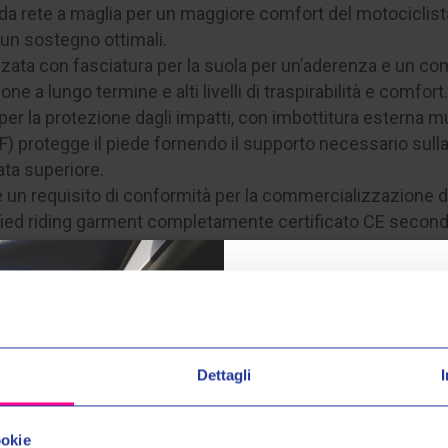
orbida rete a maglia per un maggiore comfort del motociclist
 un sostegno ottimali.
ta con fasciatura per la suola per un’aderenza e un comfo
 a lungo termine e alti livelli di traspirabilità e comfort.
i per la protezione dagli impatti, con imbottitura esterna 
F) protegge il piede fornendo il supporto necessario su
ta superiore.
 un requisito di conformità per la commercializzazione d
ified riding garment completamente certificato CE second
Prodotti Simili
Dettagli
Entra nel mond
Ricevi in anteprima novit
ookie