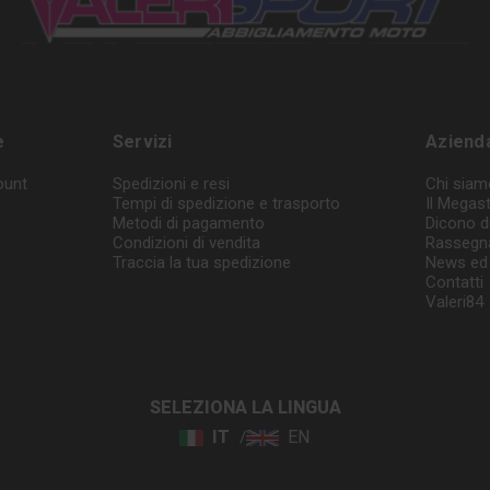
e
Servizi
Aziend
ount
Spedizioni e resi
Chi siam
Tempi di spedizione e trasporto
Il Megas
Metodi di pagamento
Dicono d
Condizioni di vendita
Rassegn
Traccia la tua spedizione
News ed 
Contatti
Valeri84
SELEZIONA LA LINGUA
IT
EN