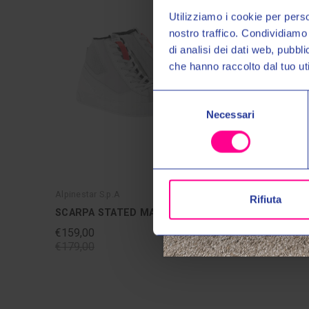
Utilizziamo i cookie per perso
nostro traffico. Condividiamo 
di analisi dei dati web, pubbl
che hanno raccolto dal tuo uti
Selezione
Necessari
del
consenso
Alpinestar S.p.A
Alpinestar
Rifiuta
SCARPA STATED MAN WHITE
SCARPA
€159,00
€159,00
€179,00
€179,00