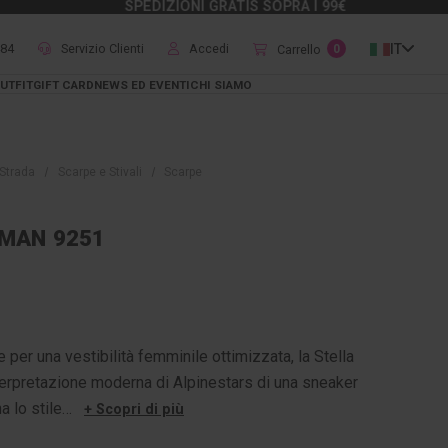
SPEDIZIONI GRATIS SOPRA I 99€
484
Servizio Clienti
Accedi
IT
Carrello
0
UTFIT
GIFT CARD
NEWS ED EVENTI
CHI SIAMO
Strada
Scarpe e Stivali
Scarpe
MAN 9251
per una vestibilità femminile ottimizzata, la Stella
erpretazione moderna di Alpinestars di una sneaker
a lo stile…
+ Scopri di più