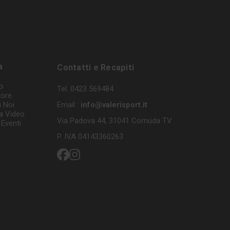
a
Contatti e Recapiti
o
Tel. 0423 569484
tore
i Noi
Email :
info@valerisport.it
a Video
Via Padova 44, 31041 Cornuda TV
Eventi
P. IVA 04143360263