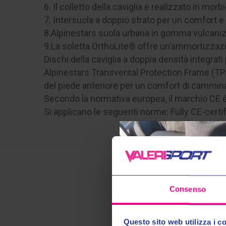
6. Il colletto della caviglia è realizzato in m
7. Intersuola a doppio strato per un comfort e
8.Alpinestars suola urbana in gomma vulcanizza
9.La soletta OrthoLite® offre un’ammortizzazione
Dischi della caviglia a doppia densità integrat
Alpinestars Transversal Protection Frame (TP
del piede anteriore per un comfort di cammina
Secondo la normativa europea, il marchio CE è
Si applicano le seguenti norme: Fully CE-cert
Consenso
Questo sito web utilizza i c