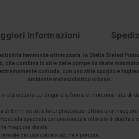
ggiori Informazioni
Spediz
tibilità femminile ottimizzata, la Stella Stated Podi
rò, che combina lo stile delle pompe da skate minimali
estremamente comoda, con uno stile spoglio e taglient
ambiente motociclistico urbano.
e ottimizzata per seguire la forma e i contorni naturali de
 di 8 mm su tutta la lunghezza per offrire una maggiore e
camosciata spaccata per una miscela ottimale di durata e 
una maggiore durata.
 laterale per una calzata sicura e precisa.