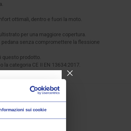
a.
rt ottimali, dentro e fuori la moto.
multistrato per una maggiore copertura.
lla pedana senza compromettere la flessione
i questo prodotto.
o la categoria CE II EN 13634:2017.
Informazioni sui cookie
o Valeri Sport
à, promozioni esclusive e