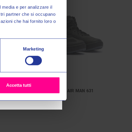
sul tuo primo acquisto!
l media e per analizzare il
ostri partner che si occupano
azioni che hai fornito loro o
miei dati personali nel modo e
ormativa sulla
Privacy Policy
*
Marketing
grazie
Dainese S.p.A.
Accetta tutti
DIUM 10
SCARPE SUBURB AIR MAN 631
€159,00
€179,00