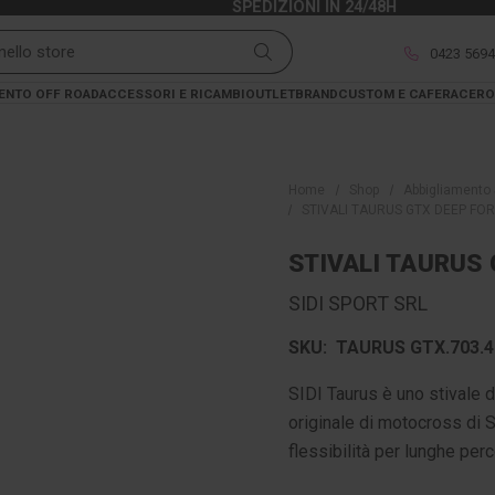
SPEDIZIONI IN 24/48H
0423 569
ENTO OFF ROAD
ACCESSORI E RICAMBI
OUTLET
BRAND
CUSTOM E CAFERACER
O
Home
Shop
Abbigliamento 
STIVALI TAURUS GTX DEEP FO
STIVALI TAURUS
SIDI SPORT SRL
SKU:
TAURUS GTX.703.4
SIDI Taurus è uno stivale d
originale di motocross di 
flessibilità per lunghe pe