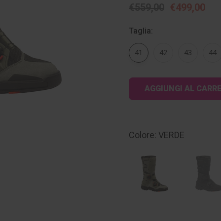
€559,00
€499,00
Taglia:
41
42
43
44
Disponibilità
attuale:
Colore: VERDE