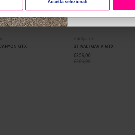
Accetta selezionati
Srl
Sidi Sport Srl
 CANYON GTX
STIVALI GAVIA GTX
€259,00
€289,00