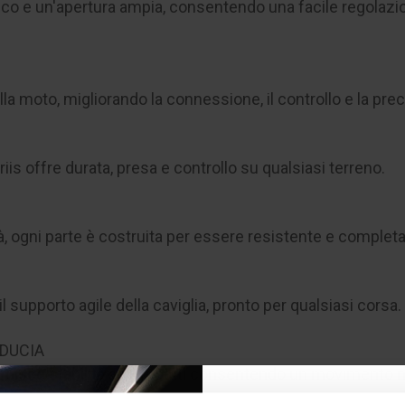
stico e un'apertura ampia, consentendo una facile regolazi
 alla moto, migliorando la connessione, il controllo e la pr
iis offre durata, presa e controllo su qualsiasi terreno.
tà, ogni parte è costruita per essere resistente e complet
l supporto agile della caviglia, pronto per qualsiasi corsa.
IDUCIA
fornisce stabilità agli impatti consentendo un movimento na