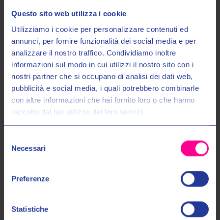
Questo sito web utilizza i cookie
Utilizziamo i cookie per personalizzare contenuti ed
annunci, per fornire funzionalità dei social media e per
analizzare il nostro traffico. Condividiamo inoltre
informazioni sul modo in cui utilizzi il nostro sito con i
nostri partner che si occupano di analisi dei dati web,
Entra nel mondo Valeri Sport
pubblicità e social media, i quali potrebbero combinarle
con altre informazioni che hai fornito loro o che hanno
raccolto dal tuo utilizzo dei loro servizi.
Ricevi in anteprima novità, promozioni esclusive e uno
Alpinestar S.p.A
Alpinestar S.p.A
SCONTO DEL 10%
sul tuo primo acquisto!
T-SHIRT AGELESS 2.0 2010
T-SHIRT WORDMARK 2.0 3020
Selezione
€35,00
€39,00
€30,00
€39,00
Email:
Necessari
del
consenso
XL
XXL
M
Autorizzo il trattamento dei miei dati personali nel modo e per gli
Preferenze
scopi indicati nell'Informativa sulla
Privacy Policy
*
Statistiche