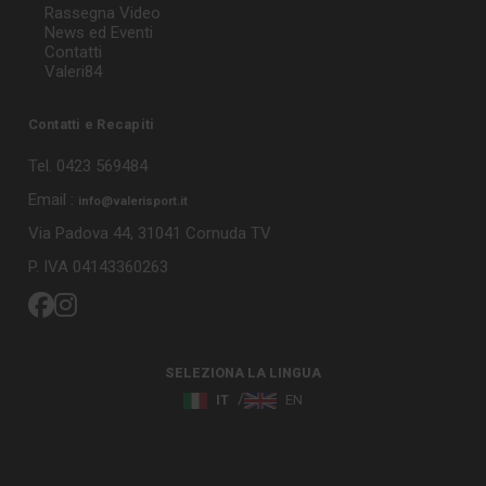
Rassegna Video
News ed Eventi
Contatti
Valeri84
Contatti e Recapiti
Tel. 0423 569484
Email :
info@valerisport.it
Via Padova 44, 31041 Cornuda TV
P. IVA 04143360263
SELEZIONA LA LINGUA
IT
EN