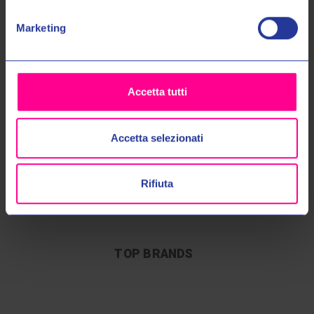
No, grazie
Marketing
Accetta tutti
Accetta selezionati
SPEDIZIONI 48/72
40 ANNI DI
CALL CENTER
ESPERIENZA
DEDICATO
Rifiuta
Sempre con corriere
espresso
Più di 40 anni di esperienza
Personale altamente
nel settore
specializzato
TOP BRANDS