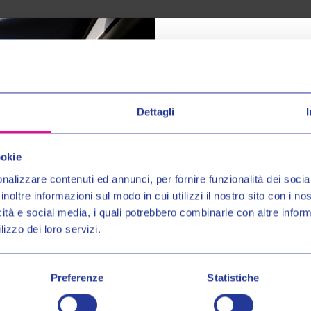
norma EN 1621.1 sui gomiti
norma EN 1621.1 sulle ginocchia
norma EN 1621.1 sulle spalle
 secondo la norma EN 1621.1 sui fianchi
Dettagli
Entra nel mond
Ricevi in anteprima novit
ookie
uno
SCONTO DEL 10%
nalizzare contenuti ed annunci, per fornire funzionalità dei socia
inoltre informazioni sul modo in cui utilizzi il nostro sito con i n
Email:
icità e social media, i quali potrebbero combinarle con altre inform
lizzo dei loro servizi.
Autorizzo il trattamento dei 
Prodotti Simili
per gli scopi indicati nell'Inf
Preferenze
Statistiche
OUTLET