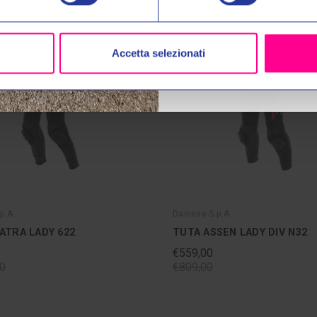
No, 
Accetta selezionati
p.A.
Dainese S.p.A.
ATRA LADY 622
TUTA ASSEN LADY DIV N32
€559,00
00
€809,00