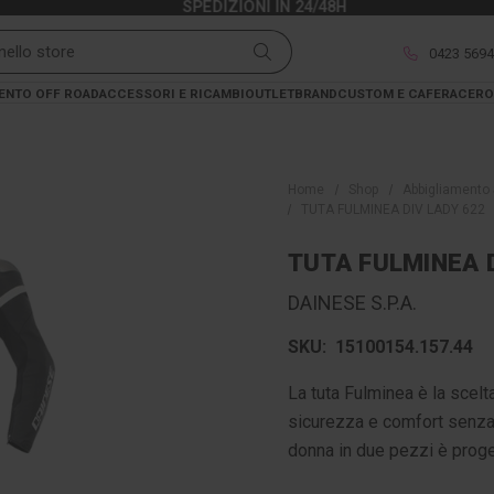
SPEDIZIONI IN 24/48H
0423 569
ENTO OFF ROAD
ACCESSORI E RICAMBI
OUTLET
BRAND
CUSTOM E CAFERACER
O
Home
Shop
Abbigliamento 
TUTA FULMINEA DIV LADY 622
TUTA FULMINEA D
DAINESE S.P.A.
SKU:
15100154.157.44
La tuta Fulminea è la scelt
sicurezza e comfort senza 
donna in due pezzi è proge