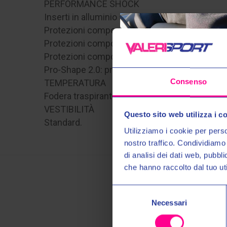
PERFORMANCE SHOCK
Inserti in alluminio sulle spalle
Protezioni composite certificate secondo la 
Protezioni composite certificate secondo la 
Protezioni composite certificate secondo la 
Pro-Shape 2.0: protezioni morbide certificate
Consenso
TEMPERATURA
Fodera traspirante in rete
VESTIBILITÀ
Questo sito web utilizza i c
Standard.
Utilizziamo i cookie per perso
nostro traffico. Condividiamo 
di analisi dei dati web, pubbl
che hanno raccolto dal tuo uti
Selezione
Necessari
del
consenso