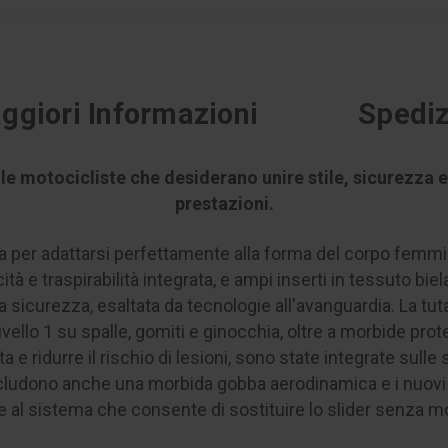
ggiori Informazioni
Spediz
r le motocicliste che desiderano unire stile, sicurezz
prestazioni.
a per adattarsi perfettamente alla forma del corpo femmin
tà e traspirabilità integrata, e ampi inserti in tessuto biel
a sicurezza, esaltata da tecnologie all'avanguardia. La tu
vello 1 su spalle, gomiti e ginocchia, oltre a morbide prot
e ridurre il rischio di lesioni, sono state integrate sulle s
ncludono anche una morbida gobba aerodinamica e i nuovi R
ie al sistema che consente di sostituire lo slider senza m