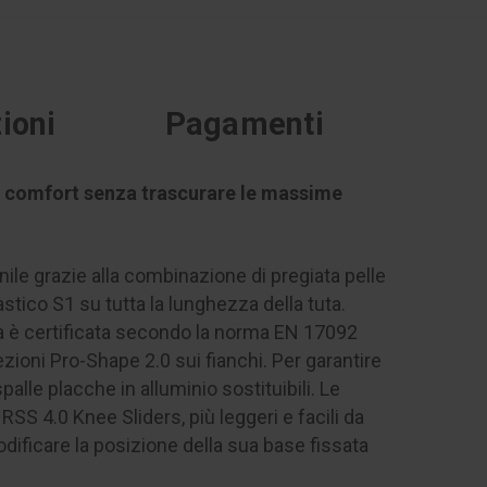
ioni
Pagamenti
a e comfort senza trascurare le massime
ile grazie alla combinazione di pregiata pelle
astico S1 su tutta la lunghezza della tuta.
ta è certificata secondo la norma EN 17092
ezioni Pro-Shape 2.0 sui fianchi. Per garantire
palle placche in alluminio sostituibili. Le
SS 4.0 Knee Sliders, più leggeri e facili da
odificare la posizione della sua base fissata