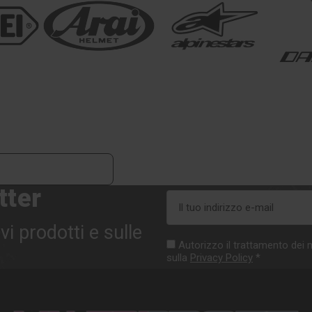
tter
Indirizzo
e-
vi prodotti e sulle
mail
Autorizzo il trattamento dei m
sulla
Privacy Policy
*