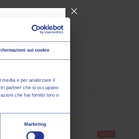
Informazioni sui cookie
o Valeri Sport
à, promozioni esclusive e
sul tuo primo acquisto!
l media e per analizzare il
ostri partner che si occupano
azioni che hai fornito loro o
miei dati personali nel modo e
ormativa sulla
Privacy Policy
*
Marketing
OUTLET
OUTLET