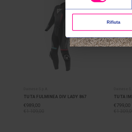
Rifiuta
Dainese S.p.A.
Dainese S.
TUTA FULMINEA DIV LADY 867
TUTA IM
€989,00
€799,00
€1 109,00
€1 309,