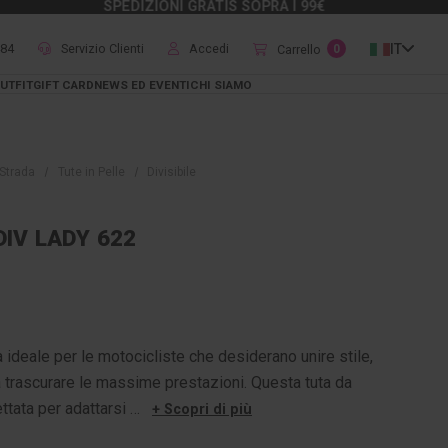
SPEDIZIONI GRATIS SOPRA I 99€
484
Servizio Clienti
Accedi
IT
Carrello
0
UTFIT
GIFT CARD
NEWS ED EVENTI
CHI SIAMO
Strada
Tute in Pelle
Divisibile
IV LADY 622
a ideale per le motocicliste che desiderano unire stile,
trascurare le massime prestazioni. Questa tuta da
ttata per adattarsi …
+ Scopri di più