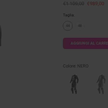
€1 109,00
€989,00
Taglia:
44
48
Disponibilità
attuale:
Colore: NERO