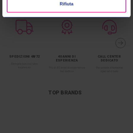
Rifiuta
SPEDIZIONI 48/72
40 ANNI DI
CALL CENTER
ESPERIENZA
DEDICATO
Sempre con corriere
espresso
Più di 40 anni di esperienza
Personale altamente
nel settore
specializzato
TOP BRANDS