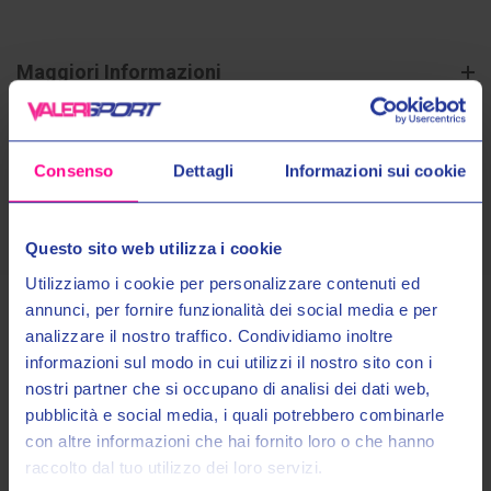
Maggiori Informazioni
Spedizioni
Consenso
Dettagli
Informazioni sui cookie
Pagamenti
Questo sito web utilizza i cookie
Utilizziamo i cookie per personalizzare contenuti ed
annunci, per fornire funzionalità dei social media e per
analizzare il nostro traffico. Condividiamo inoltre
Prodotti Simili
informazioni sul modo in cui utilizzi il nostro sito con i
nostri partner che si occupano di analisi dei dati web,
Entra nel mondo Valeri Sport
OUTLET
pubblicità e social media, i quali potrebbero combinarle
con altre informazioni che hai fornito loro o che hanno
raccolto dal tuo utilizzo dei loro servizi.
Ricevi in anteprima novità, promozioni esclusive e uno