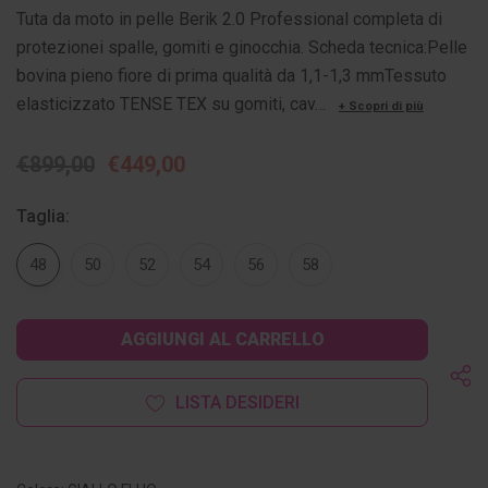
Tuta da moto in pelle Berik 2.0 Professional completa di
protezionei spalle, gomiti e ginocchia. Scheda tecnica:Pelle
bovina pieno fiore di prima qualità da 1,1-1,3 mmTessuto
elasticizzato TENSE TEX su gomiti, cav…
+ Scopri di più
€899,00
€449,00
Taglia:
48
50
52
54
56
58
Disponibilità
attuale:
LISTA DESIDERI