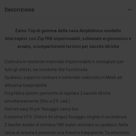
Descrizione
Zaino Top di gamma della casa Amphibious modello
Interceptor con Zip YKK impermeabili, schienale ergonomico e
areato, scompartimenti termici per sacche idriche
Costruito in reistente materiale impermeabile è consigliato per
tutti gli utilizzi, sia turistiche che fuoristrada
Spallacci, supporto lombare e schienale realizzato in Mesh ad
altissima traspirabilità
Frog Hidra system permette di ospitare 2 sacche idriche
simultaneamente (fino a 2 lt. cad.)
Helmet easy fit per fissaggio casco bici
Il sistema V.F.S. (Velcro fix straps) fissaggio cinghie in eccedenza
2 tasche dotate di cerniera YKK water resistant su spallacci. Nella
tasca di sinistra è presente una finestra trasparente Touchscreen