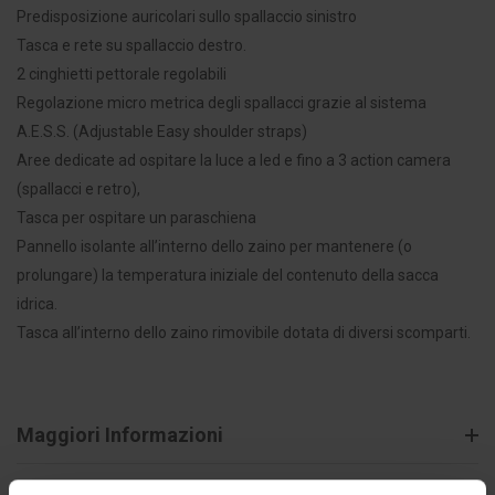
Predisposizione auricolari sullo spallaccio sinistro
Tasca e rete su spallaccio destro.
2 cinghietti pettorale regolabili
Regolazione micro metrica degli spallacci grazie al sistema
A.E.S.S. (Adjustable Easy shoulder straps)
Aree dedicate ad ospitare la luce a led e fino a 3 action camera
(spallacci e retro),
Tasca per ospitare un paraschiena
Pannello isolante all’interno dello zaino per mantenere (o
prolungare) la temperatura iniziale del contenuto della sacca
idrica.
Tasca all’interno dello zaino rimovibile dotata di diversi scomparti.
Maggiori Informazioni
Spedizioni