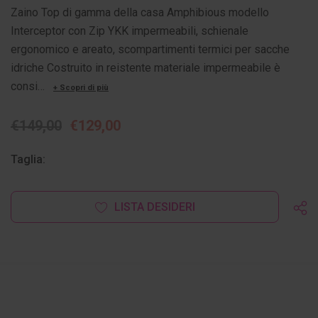
Zaino Top di gamma della casa Amphibious modello
Interceptor con Zip YKK impermeabili, schienale
ergonomico e areato, scompartimenti termici per sacche
idriche Costruito in reistente materiale impermeabile è
consi…
+ Scopri di più
€149,00
€129,00
Taglia:
Disponibilità
LISTA DESIDERI
attuale: