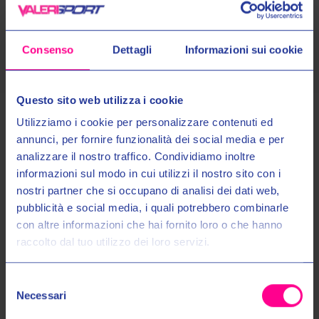
Pagamenti
Consenso
Dettagli
Informazioni sui cookie
Questo sito web utilizza i cookie
Utilizziamo i cookie per personalizzare contenuti ed
Prodotti Simili
annunci, per fornire funzionalità dei social media e per
analizzare il nostro traffico. Condividiamo inoltre
informazioni sul modo in cui utilizzi il nostro sito con i
nostri partner che si occupano di analisi dei dati web,
Entra nel mondo Valeri Sport
pubblicità e social media, i quali potrebbero combinarle
con altre informazioni che hai fornito loro o che hanno
raccolto dal tuo utilizzo dei loro servizi.
Ricevi in anteprima novità, promozioni esclusive e uno
SCONTO DEL 10%
sul tuo primo acquisto!
Selezione
Email:
Necessari
del
consenso