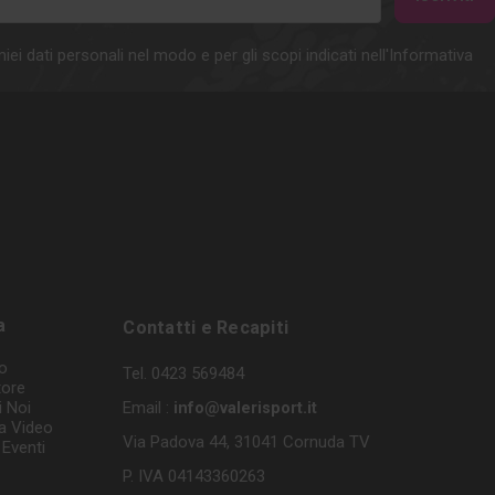
iei dati personali nel modo e per gli scopi indicati nell'Informativa
a
Contatti e Recapiti
o
Tel. 0423 569484
tore
i Noi
Email :
info@valerisport.it
a Video
Via Padova 44, 31041 Cornuda TV
Eventi
P. IVA 04143360263