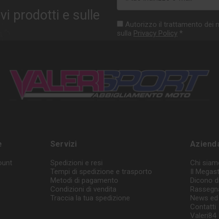
e-
vi prodotti e sulle
mail
Autorizzo il trattamento dei m
sulla
Privacy Policy
*
e
Servizi
Aziend
ount
Spedizioni e resi
Chi siam
Tempi di spedizione e trasporto
Il Megas
Metodi di pagamento
Dicono d
Condizioni di vendita
Rassegn
Traccia la tua spedizione
News ed 
Contatti
Valeri84