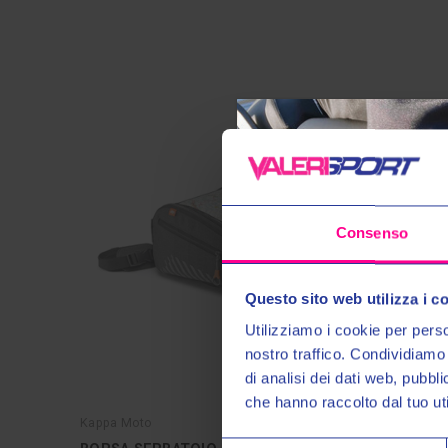
Consenso
Questo sito web utilizza i c
Utilizziamo i cookie per perso
nostro traffico. Condividiamo 
di analisi dei dati web, pubbl
che hanno raccolto dal tuo uti
Kappa Moto
Givi srl