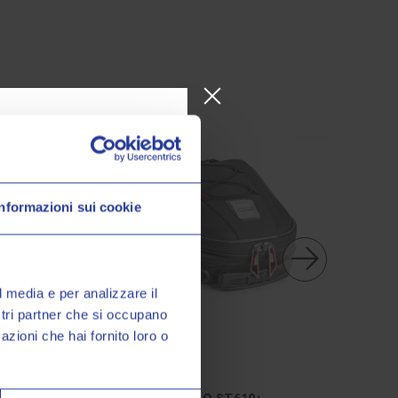
Informazioni sui cookie
o Valeri Sport
à, promozioni esclusive e
sul tuo primo acquisto!
l media e per analizzare il
ostri partner che si occupano
azioni che hai fornito loro o
Givi srl
Givi srl
miei dati personali nel modo e
ormativa sulla
Privacy Policy
*