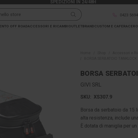
SPEDIZIONI IN 24/48H
0423 569
ENTO OFF ROAD
ACCESSORI E RICAMBI
OUTLET
BRAND
CUSTOM E CAFERACER
O
Home
Shop
Accessori e R
BORSA SERBATOIO TANKLOCK 
BORSA SERBATOI
GIVI SRL
SKU:
XS307.9
Borsa da serbatoio da 15 l
alta resistenza, include un
È dotata di maniglia per un