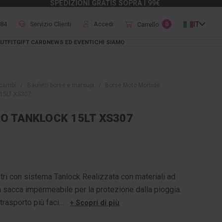
SPEDIZIONI GRATIS SOPRA I 99€
484
Servizio Clienti
Accedi
IT
Carrello
0
UTFIT
GIFT CARD
NEWS ED EVENTI
CHI SIAMO
icambi
Bauletti borse e marsupi
Borse Moto Morbide
15LT XS307
O TANKLOCK 15LT XS307
itri con sistema Tanlock Realizzata con materiali ad
a sacca impermeabile per la protezione dalla pioggia.
 trasporto più faci…
+ Scopri di più