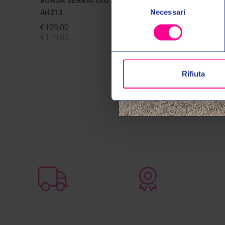
Selezione
BORSA SERBATOIO TANKLOCK
BORSA 
Necessari
del
AH213
XS319Y
consenso
€109,00
€59,00
€119,00
€69,00
Rifiuta