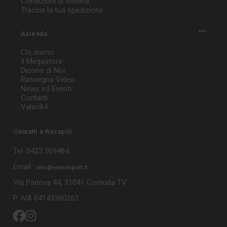
Condizioni di vendita
Traccia la tua spedizione
Azienda
Chi siamo
Il Megastore
Dicono di Noi
Rassegna Video
News ed Eventi
Contatti
Valeri84
Contatti e Recapiti
Tel. 0423 569484
Email :
info@valerisport.it
Via Padova 44, 31041 Cornuda TV
P. IVA 04143360263