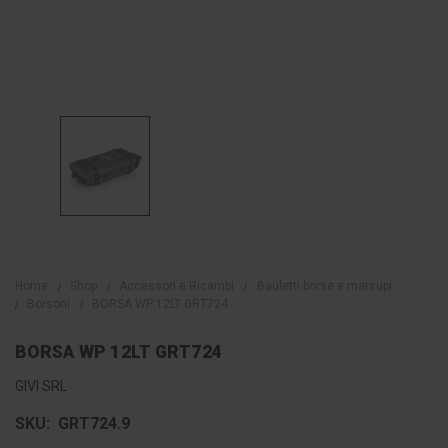
Home
Shop
Accessori e Ricambi
Bauletti borse e marsupi
Borsoni
BORSA WP 12LT GRT724
BORSA WP 12LT GRT724
GIVI SRL
SKU:
GRT724.9