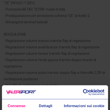
"CE" EN1621-1:2012
- Protezioni BETAC "STRA" made in Italy
- Predisposizione per protezione schiena "CE" di livello 2
- Rifrangenti laminati laterali
REGOLAZIONE
- Regolazione volume braccio tramite flap di regolazione
- Regolazione volume avambraccio tramite flap di regolazione
- Regolazione volume torace tramite flap di regolazione
- Regolazione volume fondo giacca tramite doppio tirante di
regolazione
- Regolazione volume polso tramite doppio flap a VelcroNr.2 ZIP di
ventilazione posteriori
- Nr.2 ZIP di ventilazione su maniche
- Nr.1 pannello di ventilazione frontale
- Nr.2 tasche frontali
- Nr.2 tasche interne
Consenso
Dettagli
Informazioni sui cookie