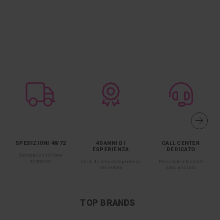
SPEDIZIONI 48/72
40 ANNI DI
CALL CENTER
ESPERIENZA
DEDICATO
Sempre con corriere
espresso
Più di 40 anni di esperienza
Personale altamente
nel settore
specializzato
TOP BRANDS