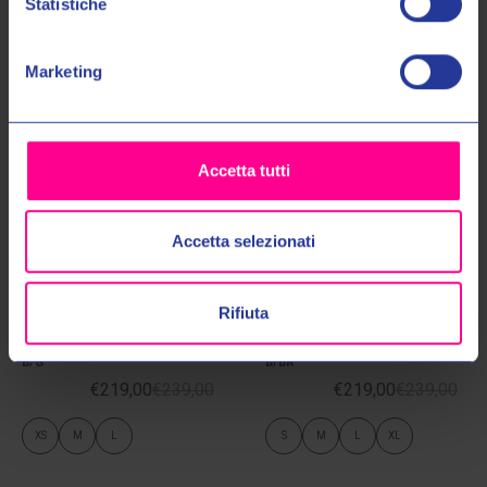
Prodotti Simili
Statistiche
No, grazie
Marketing
Accetta tutti
Accetta selezionati
Rifiuta
Clover Srl
Clover Srl
GIACCA AIRBLADE 5 LADY 17020
GIACCA AIRBLADE 5 LADY 17020
B/G
B/BR
€219,00
€239,00
€219,00
€239,00
XS
M
L
S
M
L
XL