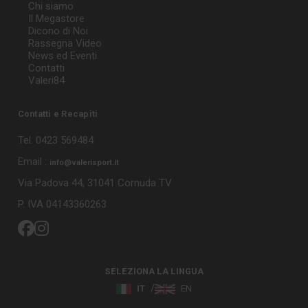
Chi siamo
Il Megastore
Dicono di Noi
Rassegna Video
News ed Eventi
Contatti
Valeri84
Contatti e Recapiti
Tel. 0423 569484
Email :
info@valerisport.it
Via Padova 44, 31041 Cornuda TV
P. IVA 04143360263
SELEZIONA LA LINGUA
IT
EN