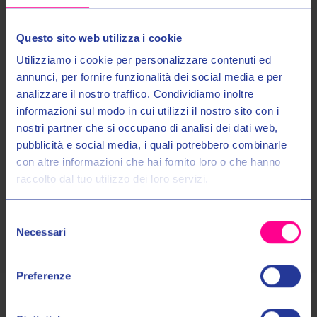
- Imbottitura termica removibile
- Pannelli elasticizzati su gomiti
Questo sito web utilizza i cookie
- Interno manica e zona spalle completamente elasticizzata
- Colletto interno in Microfibra
Utilizziamo i cookie per personalizzare contenuti ed
annunci, per fornire funzionalità dei social media e per
- Connessione giacca-pantalone tramite Tirante elasticizzato.
analizzare il nostro traffico. Condividiamo inoltre
informazioni sul modo in cui utilizzi il nostro sito con i
nostri partner che si occupano di analisi dei dati web,
Maggiori Informazioni
Entra nel mondo Valeri Sport
pubblicità e social media, i quali potrebbero combinarle
con altre informazioni che hai fornito loro o che hanno
Spedizioni
raccolto dal tuo utilizzo dei loro servizi.
Ricevi in anteprima novità, promozioni esclusive e uno
SCONTO DEL 10%
sul tuo primo acquisto!
Pagamenti
Selezione
Email:
Necessari
del
consenso
Autorizzo il trattamento dei miei dati personali nel modo e per gli
Preferenze
scopi indicati nell'Informativa sulla
Privacy Policy
*