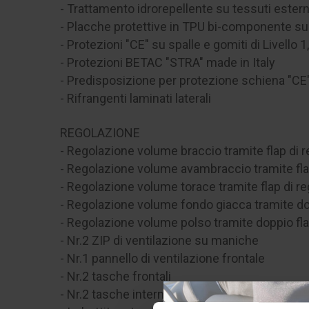
- Trattamento idrorepellente su tessuti est
- Placche protettive in TPU bi-componente su
- Protezioni "CE" su spalle e gomiti di Livell
- Protezioni BETAC "STRA" made in Italy
- Predisposizione per protezione schiena "CE" d
- Rifrangenti laminati laterali
REGOLAZIONE
- Regolazione volume braccio tramite flap di 
- Regolazione volume avambraccio tramite fla
- Regolazione volume torace tramite flap di r
- Regolazione volume fondo giacca tramite dop
- Regolazione volume polso tramite doppio flap
- Nr.2 ZIP di ventilazione su maniche
- Nr.1 pannello di ventilazione frontale
- Nr.2 tasche frontali
- Nr.2 tasche interne