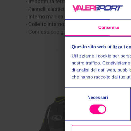
- Imbottitura termica removibile
- Pannelli elasticizzati su gomiti
- Interno manica e zona spalle completamente
- Colletto interno in Microfibra
Consenso
- Connessione giacca-pantalone tramite Tirant
Questo sito web utilizza i c
Utilizziamo i cookie per perso
nostro traffico. Condividiamo 
di analisi dei dati web, pubbl
che hanno raccolto dal tuo uti
Selezione
Necessari
del
consenso