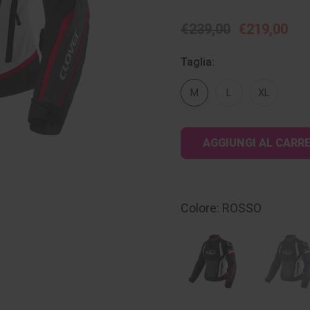
€239,00
€219,00
Taglia:
M
L
XL
Disponibilità
attuale:
Colore: ROSSO