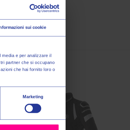
Informazioni sui cookie
o Valeri Sport
à, promozioni esclusive e
sul tuo primo acquisto!
l media e per analizzare il
ostri partner che si occupano
azioni che hai fornito loro o
miei dati personali nel modo e
ormativa sulla
Privacy Policy
*
Marketing
grazie