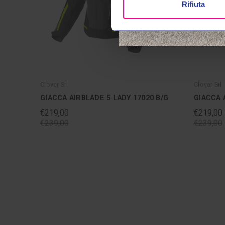
Rifiuta
Clover Srl
Clover Srl
GIACCA AIRBLADE 5 LADY 17020 B/G
GIACCA 
€219,00
€219,00
€239,00
€239,00