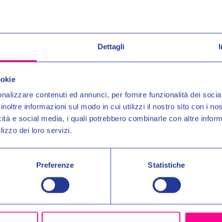
 elasticizzata
Dettagli
Entra nel mond
e elasticizzato.
Ricevi in anteprima novit
ookie
uno
SCONTO DEL 10%
nalizzare contenuti ed annunci, per fornire funzionalità dei socia
inoltre informazioni sul modo in cui utilizzi il nostro sito con i n
Prodotti Simili
Email:
icità e social media, i quali potrebbero combinarle con altre inform
lizzo dei loro servizi.
Autorizzo il trattamento dei 
per gli scopi indicati nell'Inf
Preferenze
Statistiche
No, 