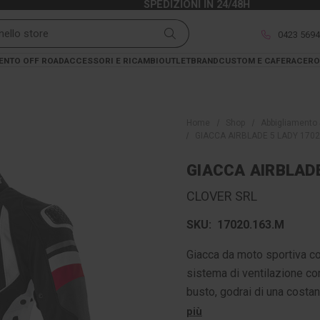
SPEDIZIONI IN 24/48H
0423 569
ENTO OFF ROAD
ACCESSORI E RICAMBI
OUTLET
BRAND
CUSTOM E CAFERACER
O
Home
Shop
Abbigliamento 
GIACCA AIRBLADE 5 LADY 170
GIACCA AIRBLADE
CLOVER SRL
SKU:
17020.163.M
Giacca da moto sportiva co
sistema di ventilazione con 
busto, godrai di una cost
più