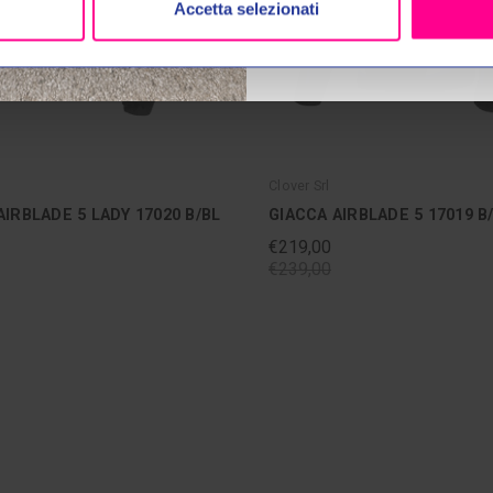
Accetta selezionati
Clover Srl
AIRBLADE 5 LADY 17020 B/BL
GIACCA AIRBLADE 5 17019 B
€219,00
€239,00