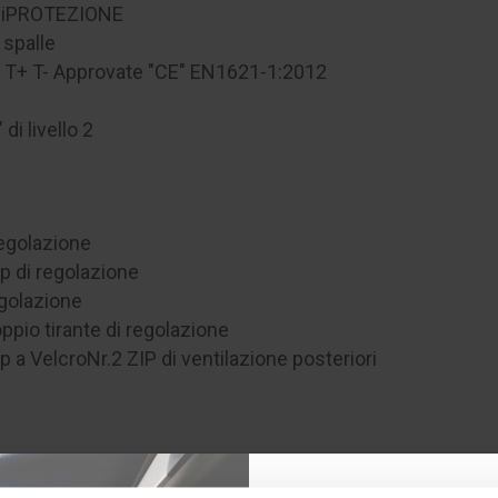
erniPROTEZIONE
 spalle
o 1, T+ T- Approvate "CE" EN1621-1:2012
i livello 2
regolazione
p di regolazione
egolazione
pio tirante di regolazione
 a VelcroNr.2 ZIP di ventilazione posteriori