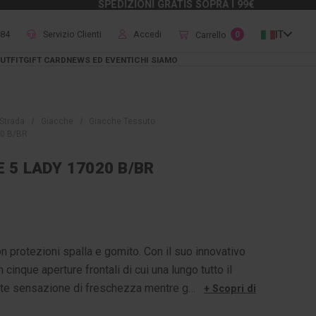
SPEDIZIONI GRATIS SOPRA I 99€
484
Servizio Clienti
Accedi
IT
Carrello
0
UTFIT
GIFT CARD
NEWS ED EVENTI
CHI SIAMO
Strada
Giacche
Giacche Tessuto
20 B/BR
 5 LADY 17020 B/BR
n protezioni spalla e gomito. Con il suo innovativo
cinque aperture frontali di cui una lungo tutto il
ante sensazione di freschezza mentre g…
+ Scopri di