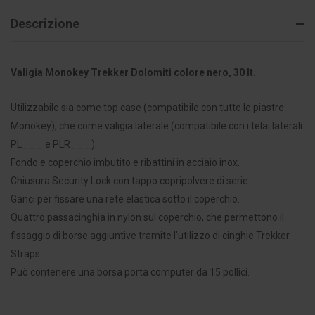
Descrizione
Valigia Monokey Trekker Dolomiti colore nero, 30 lt.
Utilizzabile sia come top case (compatibile con tutte le piastre
Monokey), che come valigia laterale (compatibile con i telai laterali
PL_ _ _ e PLR_ _ _).
Fondo e coperchio imbutito e ribattini in acciaio inox.
Chiusura Security Lock con tappo copripolvere di serie.
Ganci per fissare una rete elastica sotto il coperchio.
Quattro passacinghia in nylon sul coperchio, che permettono il
fissaggio di borse aggiuntive tramite l’utilizzo di cinghie Trekker
Straps.
Può contenere una borsa porta computer da 15 pollici.