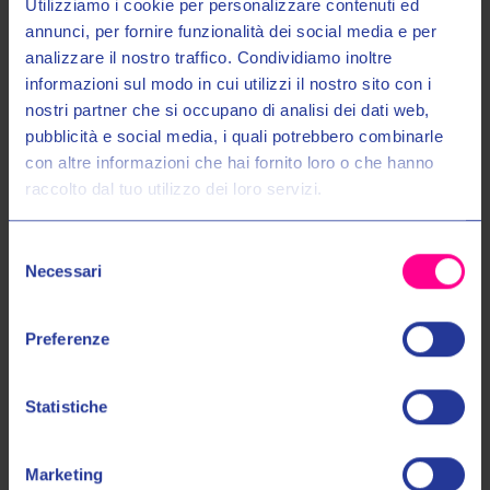
Utilizziamo i cookie per personalizzare contenuti ed
annunci, per fornire funzionalità dei social media e per
analizzare il nostro traffico. Condividiamo inoltre
informazioni sul modo in cui utilizzi il nostro sito con i
nostri partner che si occupano di analisi dei dati web,
Entra nel mondo Valeri Sport
pubblicità e social media, i quali potrebbero combinarle
Givi srl
Givi srl
con altre informazioni che hai fornito loro o che hanno
VALIGIA TREKKER DOLOMITI
VALIGIA TREKKER DOLOMITI
raccolto dal tuo utilizzo dei loro servizi.
Ricevi in anteprima novità, promozioni esclusive e uno
30LT DLM30A
46LT DLM46A
SCONTO DEL 10%
sul tuo primo acquisto!
€299,00
€359,00
€359,00
€429,00
Selezione
Email:
Necessari
del
consenso
Autorizzo il trattamento dei miei dati personali nel modo e per gli
Preferenze
scopi indicati nell'Informativa sulla
Privacy Policy
*
Statistiche
No, grazie
Marketing