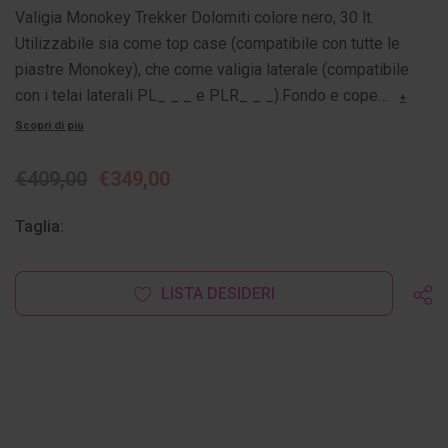
Valigia Monokey Trekker Dolomiti colore nero, 30 lt.
Utilizzabile sia come top case (compatibile con tutte le
piastre Monokey), che come valigia laterale (compatibile
con i telai laterali PL_ _ _ e PLR_ _ _).Fondo e cope…
+
Scopri di più
€409,00
€349,00
Taglia:
Disponibilità
LISTA DESIDERI
attuale: